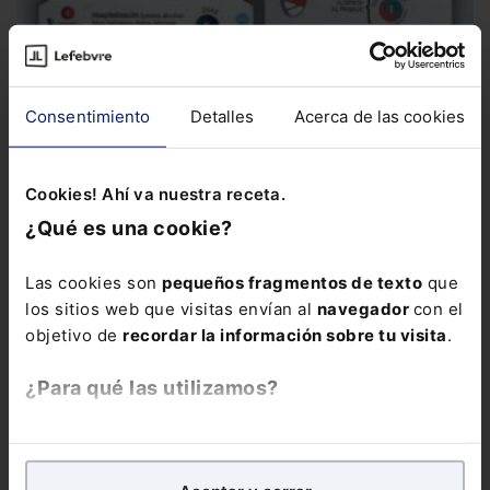
Infografía
Infografía sobre permisos retribuidos
Esta
infografía resume las principales novedades, desde el tiempo
Consentimiento
Detalles
Acerca de las cookies
que corresponde por...
Cookies! Ahí va nuestra receta.
¿Qué es una cookie?
Las cookies son
pequeños fragmentos de texto
que
los sitios web que visitas envían al
navegador
con el
objetivo de
recordar la información sobre tu visita
.
¿Para qué las utilizamos?
En Lefebvre utilizamos las cookies con
fines
analíticos
para tratar de
mejorar tu experiencia
en