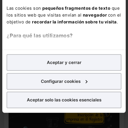
Las cookies son
pequeños fragmentos de texto
que
los sitios web que visitas envían al
navegador
con el
objetivo de
recordar la información sobre tu visita
.
¿Para qué las utilizamos?
En Lefebvre utilizamos las cookies con
fines
analíticos
para tratar de
mejorar tu experiencia
en
Aceptar y cerrar
nuestra página web. También con fines publicitarios,
para poder mostrarte publicidad y contenidos de tu
interés.
Configurar cookies
¿Qué puedes hacer?
Aceptar solo las cookies esenciales
Puedes
aceptar
las cookies para que tu experiencia
en la web sea óptima
Puedes
aceptar solo las esenciales
para denegar
todas las cookies excepto aquellas imprescindibles.