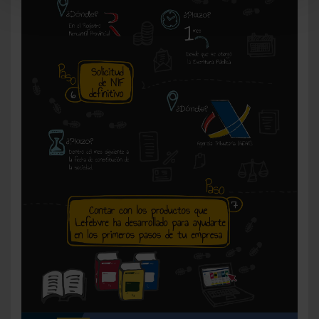
También puedes
configurar
las cookies y
seleccionar solo aquellas que quieras permitir en tu
navegador. Si no seleccionas ninguna utilizaremos
las que sean indispensables para la navegación.
Saber más acerca de las cookies