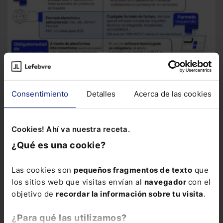
Infografía
Factura electrónica y Verifactu
Infografía con
Consentimiento
Detalles
Acerca de las cookies
toda la información sobre la Factura Electrónica y Verifactu
Cookies! Ahí va nuestra receta.
¿Qué es una cookie?
Las cookies son
pequeños fragmentos de texto
que
los sitios web que visitas envían al
navegador
con el
objetivo de
recordar la información sobre tu visita
.
¿Para qué las utilizamos?