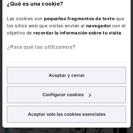
¿Qué es una cookie?
Las cookies son
pequeños fragmentos de texto
que
los sitios web que visitas envían al
navegador
con el
objetivo de
recordar la información sobre tu visita
.
Infografía
Jubilación en 2024
En 2024 los requisitos para
¿Para qué las utilizamos?
poder acceder a la jubilación anticipada han cambiado. A...
En Lefebvre utilizamos las cookies con
fines
analíticos
para tratar de
mejorar tu experiencia
en
Aceptar y cerrar
nuestra página web. También con fines publicitarios,
para poder mostrarte publicidad y contenidos de tu
interés.
Configurar cookies
¿Qué puedes hacer?
Aceptar solo las cookies esenciales
Puedes
aceptar
las cookies para que tu experiencia
en la web sea óptima