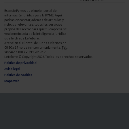
Espacio Pymes es el mejor portal de
información jurídica para la
PYME
. Aquí
podrás encontrar, además de artículos y
noticias relevantes, todos los servicios
propios del sector para que tu empresa se
vea beneficiada de la inteligencia jurídica
que le ofrece Lefebvre.
Atención al cliente: de lunes a viernes de
08.30 a 19 horas ininterrumpidamente.
Tel.
:
902 44 11 88 Fax: 915 781 617
Lefebvre © Copyright 2026. Todos los derechos reservados.
Política de privacidad
Aviso legal
Política de cookies
Mapa web