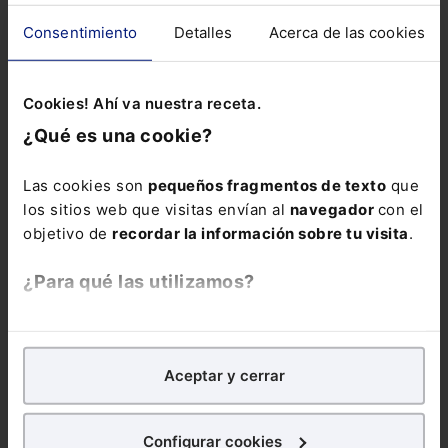
Consentimiento
Detalles
Acerca de las cookies
Cookies! Ahí va nuestra receta.
¿Qué es una cookie?
Las cookies son
pequeños fragmentos de texto
que
los sitios web que visitas envían al
navegador
con el
objetivo de
recordar la información sobre tu visita
.
¿Para qué las utilizamos?
En Lefebvre utilizamos las cookies con
fines
analíticos
para tratar de
mejorar tu experiencia
en
Aceptar y cerrar
nuestra página web. También con fines publicitarios,
Infografía
Jubilación en 2024
En 2024 los requisitos para
para poder mostrarte publicidad y contenidos de tu
poder acceder a la jubilación anticipada han cambiado. A...
interés.
Configurar cookies