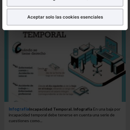
¿Qué puedes hacer?
Aceptar solo las cookies esenciales
Puedes
aceptar
las cookies para que tu experiencia
en la web sea óptima
Puedes
aceptar solo las esenciales
para denegar
todas las cookies excepto aquellas imprescindibles.
También puedes
configurar
las cookies y
seleccionar solo aquellas que quieras permitir en tu
navegador. Si no seleccionas ninguna utilizaremos
las que sean indispensables para la navegación.
Saber más acerca de las cookies
Infografía
Incapacidad Temporal. Infografía
En una baja por
incapacidad temporal debe tenerse en cuenta una serie de
cuestiones como...