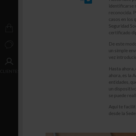
Crecimiento
identificarse
reconocida. P
Transacción
casos en los q
Seguridad Soc
PUBLICACIONES
certificado di
De este modo
CONTACTO
un simple env
vez introduci
ACCESO
Hasta ahora, 
CLIENTES
ahora, es la 
entidades, qu
un dispositiv
se puede real
Aquí te facil
desde la Sede