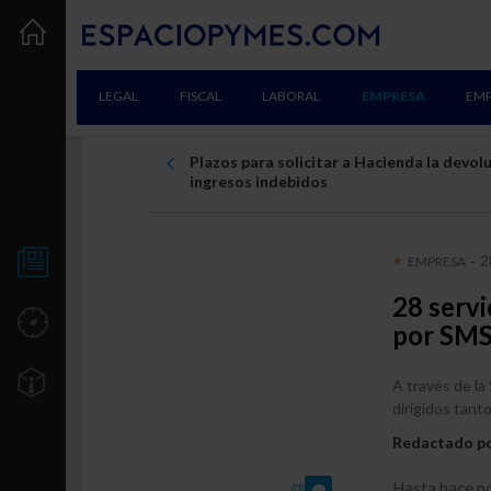
LEGAL
FISCAL
LABORAL
EMPRESA
EM
Plazos para solicitar a Hacienda la devol
ingresos indebidos
2
EMPRESA
-
NOTICIAS
28 servi
UTILIDADES
por SM
TU EMPRESA
A través de la
dirigidos tant
Creación
Redactado p
Consolidación
Hasta hace po
(0)