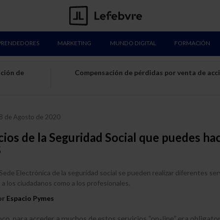
PRENDEDORES
MARKETING
MUNDO DIGITAL
FORMACIÓN
ución de
Compensación de pérdidas por venta de acc
8 de Agosto de 2020
cios de la Seguridad Social que puedes ha
S
 Sede Electrónica de la seguridad social se pueden realizar diferentes serv
o a los ciudadanos como a los profesionales.
or
Espacio Pymes
co, para acceder a muchos de estos servicios “on-line” era obligato