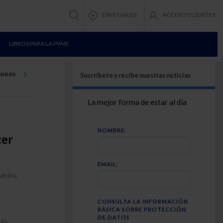
ESPECIALES
ACCESO CLIENTES
LIBROS PARA LA PYME
iones
Suscríbete y recibe nuestras noticias
La mejor forma de estar al día
NOMBRE:
cer
EMAIL:
icios,
CONSULTA LA INFORMACIÓN
BÁSICA SOBRE PROTECCIÓN
DE DATOS
rio