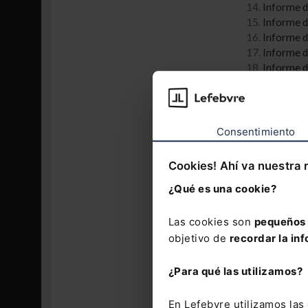
14.
Informe d
15.
Informe de
16.
Informe de
17.
Informe d
18.
Informe d
19.
Informe d
20.
Informe d
21.
Informe i
22.
Informe n
Consentimiento
23.
Informe n
24.
Justifican
Cookies! Ahí va nuestra 
25.
Rescisión
¿Qué es una cookie?
26.
Resolució
propia o aut
27.
Resolució
Las cookies son
pequeños 
28.
Solicitud
objetivo de
recordar la inf
¿Para qué las utilizamos?
Recuerda que 
vez dentro, p
En Lefebvre utilizamos la