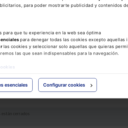
cumento, Fecha de nacimiento y número de teléfono móvil.
licitarios, para poder mostrarte publicidad y contenidos de
introducidos son correctos, recibirás un SMS con una contraseña en t
l. A continuación debes introducir la contraseña recibida. Si este da
rrecto, podrás acceder al servicio.
s para que tu experiencia en la web sea óptima
senciales
para denegar todas las cookies excepto aquellas 
ar
las cookies y seleccionar solo aquellas que quieras permi
aremos las que sean indispensables para la navegación.
cookies
es esenciales
Configurar cookies
 están cerrados