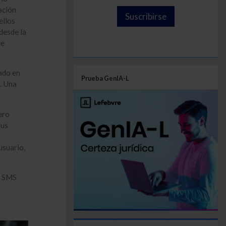
ación
Suscribirse
ellos
 desde la
de
ado en
Prueba GenIA-L
. Una
pero
sus
usuario,
r SMS