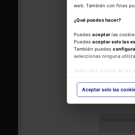
número de do
web. También con fines pub
Si los datos 
¿Qué puedes hacer?
teléfono móvi
también es co
Puedes
aceptar
las cookie
Puedes
aceptar solo las e
También puedes
configur
seleccionas ninguna utiliz
Saber más acerca de las 
Aceptar solo las cooki
Los comentarios