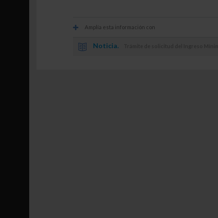
Amplía esta información con
Noticia.
Trámite de solicitud del Ingreso Mínim