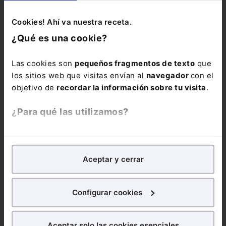
Cookies! Ahí va nuestra receta.
¿Qué es una cookie?
Las cookies son
pequeños fragmentos de texto
que
los sitios web que visitas envían al
navegador
con el
objetivo de
recordar la información sobre tu visita
.
¿Para qué las utilizamos?
Infografía
Jubilación en 2024
En 2024 los requisitos para
En Lefebvre utilizamos las cookies con
fines
poder acceder a la jubilación anticipada han cambiado. A...
analíticos
para tratar de
mejorar tu experiencia
en
Aceptar y cerrar
nuestra página web. También con fines publicitarios,
para poder mostrarte publicidad y contenidos de tu
interés.
Configurar cookies
¿Qué puedes hacer?
Aceptar solo las cookies esenciales