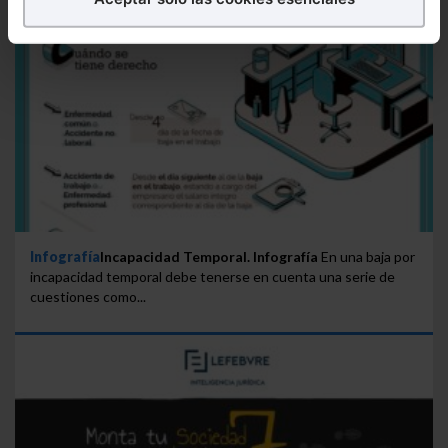
Puedes
aceptar
las cookies para que tu experiencia
en la web sea óptima
Puedes
aceptar solo las esenciales
para denegar
todas las cookies excepto aquellas imprescindibles.
También puedes
configurar
las cookies y
seleccionar solo aquellas que quieras permitir en tu
navegador. Si no seleccionas ninguna utilizaremos
las que sean indispensables para la navegación.
Saber más acerca de las cookies
Infografía
Incapacidad Temporal. Infografía
En una baja por
incapacidad temporal debe tenerse en cuenta una serie de
cuestiones como...