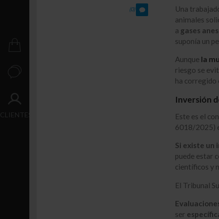
Crecimiento
Una trabajad
(0)
animales soli
Transacción
a
gases anest
suponía un pe
PUBLICACIONES
Aunque
la mu
riesgo se evi
CONTACTO
ha corregido 
Inversión d
ACCESO
CLIENTES
Este es el co
6018/2025) e
Si existe un 
puede estar 
científicos y
El Tribunal S
Evaluaciones
ser
específic