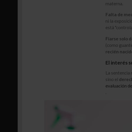
materna
.
Falta de med
ni la exposic
está "control
Fiarse solo d
(como guantes
recién nacid
El interés 
La sentencia 
sino el
derech
evaluación de
.