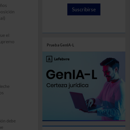
eños
Suscribirse
posición
al)
ue el
 Supremo
Prueba GenIA-L
leche
os
ión debe
he