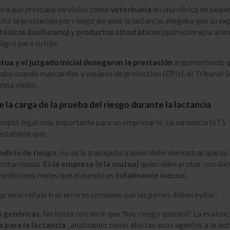
ora que prestaba servicios como
veterinaria
en una clínica de pequ
citó la prestación por riesgo durante la lactancia
.
Alegaba que su ex
ésicos (isoflurano)
y
productos citostáticos
(quimioterapia anim
ligro para su hijo
.
tua y el juzgado inicial denegaron la prestación
argumentando q
taba usando mascarillas y equipos de protección (EPIs), el Tribunal
esta visión
.
e la carga de la prueba del riesgo durante la lactancia
ncepto legal más importante para un empresario. La sentencia (STS
stablece que:
indicio de riesgo
, no es la trabajadora quien debe demostrar que su 
contaminada
.
Es la empresa (o la mutua)
quien debe probar con dat
 mediciones reales que el puesto es
totalmente inocuo
.
upremo señala tres errores comunes que las pymes deben evitar
:
 genéricas.
No basta con decir que "hay riesgo químico"
.
La evaluac
a para la lactancia
, analizando cómo afectan esos agentes a la lec