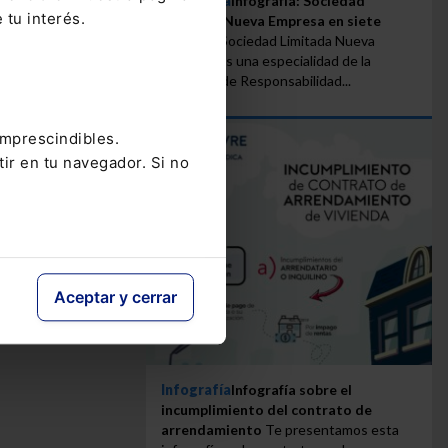
Infografía
Infografía: Sociedad
 tu interés.
Limitada Nueva Empresa en siete
pasos
La Sociedad Limitada Nueva
Empresa es una especialidad de la
Sociedad de Responsabilidad...
imprescindibles.
tir en tu navegador. Si no
Aceptar y cerrar
Infografía
Infografía sobre el
incumplimiento del contrato de
arrendamiento
Te presentamos esta