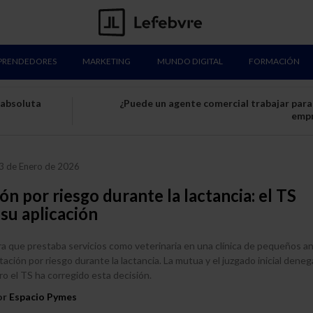
PRENDEDORES
MARKETING
MUNDO DIGITAL
FORMACIÓN
 absoluta
¿Puede un agente comercial trabajar para
emp
3 de Enero de 2026
ón por riesgo durante la lactancia: el TS
 su aplicación
a que prestaba servicios como veterinaria en una clínica de pequeños a
stación por riesgo durante la lactancia. La mutua y el juzgado inicial deneg
ro el TS ha corregido esta decisión.
or
Espacio Pymes