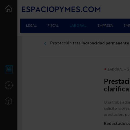
LEGAL
FISCAL
LABORAL
EMPRESA
EM
Protección tras incapacidad permanente
2
LABORAL
-
NOTICIAS
Prestaci
UTILIDADES
clarifica
TU EMPRESA
Una trabajador
solicitó la pre
Creación
prestación, pe
Consolidación
Redactado p