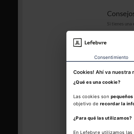
Consejos
Si tienes una
Revisa tu
Pla
"Lactancia Na
Solicita
medici
Consentimiento
prevención que
Antes de lleg
objetivamente
Cookies! Ahí va nuestra 
¿Qué es una cookie?
Una evaluació
demanda.
La 
empresa
.
Las cookies son
pequeños 
objetivo de
recordar la inf
¿Para qué las utilizamos?
Los comentarios
En Lefebvre utilizamos la