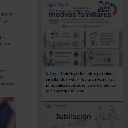
el aire
iesgo
les
er a un
eada,
Infografía
Infografía sobre permisos
la
retribuidos
Esta infografía resume las
 de sexo
principales novedades, desde el tiempo
que corresponde por...