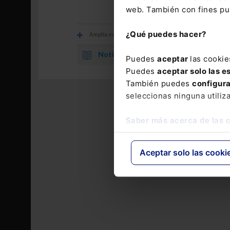
web. También con fines pub
¿Qué puedes hacer?
Amplía esta información con
Noticia.
Bonificación de la cuota de autónomos
Puedes
aceptar
las cookie
Puedes
aceptar solo las e
También puedes
configur
seleccionas ninguna utiliz
Saber más acerca de las 
Aceptar solo las cooki