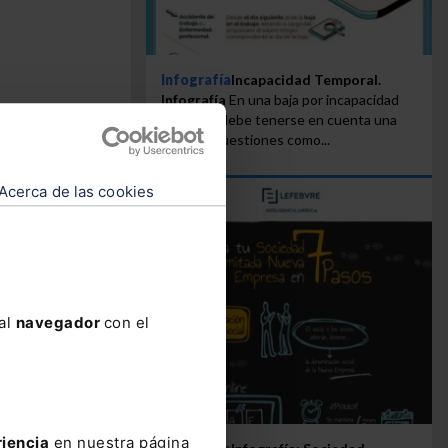
Infografía
Incapacidad Temporal.
Infografía
En una baja por incapacidad
a
temporal debe tenerse en cuenta una
serie de cuestiones como...
Acerca de las cookies
 una
 de la
 al
navegador
con el
riencia
en nuestra página