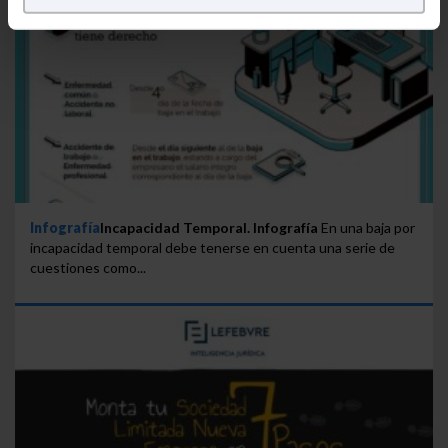
Puedes
aceptar
las cookies para que tu experiencia
en la web sea óptima
Puedes
aceptar solo las esenciales
para denegar
todas las cookies excepto aquellas imprescindibles.
También puedes
configurar
las cookies y
seleccionar solo aquellas que quieras permitir en tu
navegador. Si no seleccionas ninguna utilizaremos
las que sean indispensables para la navegación.
Saber más acerca de las cookies
Infografía
Incapacidad Temporal. Infografía
En una baja por
incapacidad temporal debe tenerse en cuenta una serie de
cuestiones como...