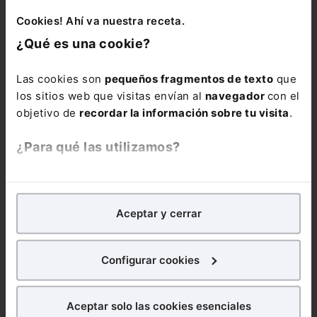
Cookies! Ahí va nuestra receta.
¿Qué es una cookie?
Las cookies son
pequeños fragmentos de texto
que
los sitios web que visitas envían al
navegador
con el
objetivo de
recordar la información sobre tu visita
.
¿Para qué las utilizamos?
Infografía
Jubilación en 2024
En 2024 los requisitos para
poder acceder a la jubilación anticipada han cambiado. A...
En Lefebvre utilizamos las cookies con
fines
analíticos
para tratar de
mejorar tu experiencia
en
Aceptar y cerrar
nuestra página web. También con fines publicitarios,
para poder mostrarte publicidad y contenidos de tu
interés.
Configurar cookies
¿Qué puedes hacer?
Aceptar solo las cookies esenciales