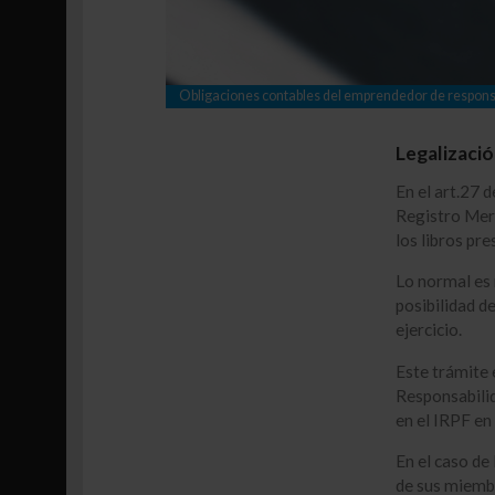
Obligaciones contables del emprendedor de responsa
Legalizació
En el art.27 
Registro Merc
los libros pr
Lo normal es r
posibilidad de
ejercicio.
Este trámite 
Responsabilid
en el IRPF en
En el caso de
de sus miembr