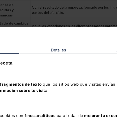
enta de
Con el resultado de la empresa, formado por los ingr
rdidas y
gastos del ejercicio.
nancias
tado de cambios
Aquellas variaciones en las diferentes masas patrimo
 el patrimonio
las causas de dichas variaciones.
to
tado de flujos de
Informa sobre el origen y la utilización de los activos
ectivo
monetarios.
Detalles
Documento que completa y amplía la información co
moria
en otros documentos que integran las cuentas anua
receta.
depositar las cuentas en el Registro Mercantil
cido el plazo de
siete meses
desde el cierre del ejercicio social para
fragmentos de texto
que los sitios web que visitas envían
ción del depósito de cuentas anuales en el Registro Mercantil.
ormación sobre tu visita
.
lo, el emprendedor perderá el beneficio de la
limitación de
idad
en relación con las deudas contraídas con posterioridad al fin de
perará el beneficio en el momento de la presentación.
s cookies con
fines analíticos
para tratar de
mejorar tu expe