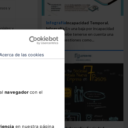
esos y
Infografía
Incapacidad Temporal.
niales y
Infografía
En una baja por incapacidad
temporal debe tenerse en cuenta una
serie de cuestiones como...
Acerca de las cookies
ntenida
les.
 cumplir
 al
navegador
con el
 ese
riencia
en nuestra página