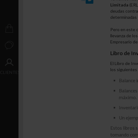
Crecimiento
Limitada
(ERL
deudas contraí
Transacción
determinadas 
PUBLICACIONES
Pero en este c
llevanza de los 
Empresario de
CONTACTO
Libro de In
ACCESO
El Libro de I
los siguiente
CLIENTES
Balance i
Balances
máximo.
Inventari
Un ejempl
Estos libros 
tomando como