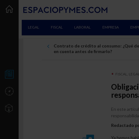
LEGAL
FISCAL
LABORAL
EMPRESA
EMP
Contrato de crédito al consumo: ¿Qué d
en cuenta antes de firmarlo?
FISCAL, LEGA
NOTICIAS
Obligac
UTILIDADES
responsa
TU EMPRESA
En este artícu
responsabilidad
Creación
Redactado p
Consolidación
Ya hemos habla
(0)