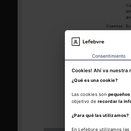
Cu
pé
ga
Cuentas
Es
anuales
en
ne
Es
ef
Consentimiento
Me
Cookies! Ahí va nuestra 
Plazo para 
¿Qué es una cookie?
Se ha estable
Las cookies son
pequeños 
con la obliga
objetivo de
recordar la inf
De no cumplir
responsabil
¿Para qué las utilizamos?
plazo, y recu
En Lefebvre utilizamos la