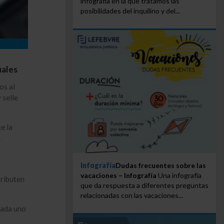
infografía en la que tratamos las
posibilidades del inquilino y del...
uales
os al
 selle
e la
e
Infografía
Dudas frecuentes sobre las
vacaciones – Infografía
Una infografía
tributen
que da respuesta a diferentes preguntas
relacionadas con las vacaciones...
cada uno