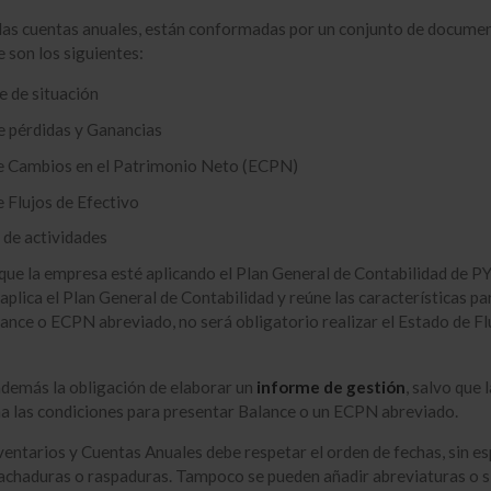
 las cuentas anuales, están conformadas por un conjunto de docume
e son los siguientes:
e de situación
e pérdidas y Ganancias
e Cambios en el Patrimonio Neto (ECPN)
 Flujos de Efectivo
de actividades
 que la empresa esté aplicando el Plan General de Contabilidad de 
 aplica el Plan General de Contabilidad y reúne las características pa
ance o ECPN abreviado, no será obligatorio realizar el Estado de Fl
además la obligación de elaborar un
informe de gestión
, salvo que l
a las condiciones para presentar Balance o un ECPN abreviado.
nventarios y Cuentas Anuales debe respetar el orden de fechas, sin e
tachaduras o raspaduras. Tampoco se pueden añadir abreviaturas o 