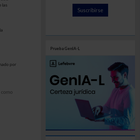
 las
Suscribirse
la
Prueba GenIA-L
mado por
l como