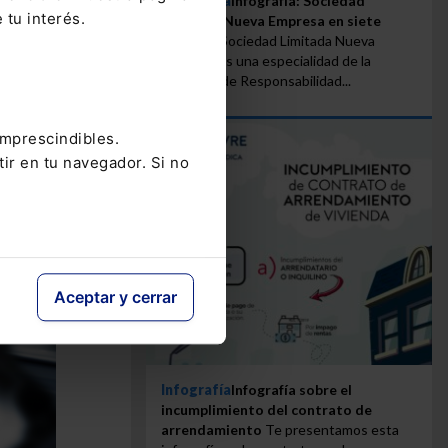
Infografía
Infografía: Sociedad
 tu interés.
Limitada Nueva Empresa en siete
pasos
La Sociedad Limitada Nueva
Empresa es una especialidad de la
Sociedad de Responsabilidad...
imprescindibles.
tir en tu navegador. Si no
Aceptar y cerrar
Infografía
Infografía sobre el
incumplimiento del contrato de
arrendamiento
Te presentamos esta