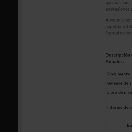
que no sean c
anotaciones s
Aunque la nor
papel, la tot
formato elect
Descripción 
Anuales:
Documento
Balance de s
Libro de inv
Informe de g
Ba