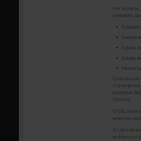
Por su parte,
contables, qu
El Balanc
Cuenta d
Estado d
Estado de
Memoria 
En el caso de
si la empresa
presentar Bal
Efectivo.
El ERL tiene 
empresa reún
El Libro de I
en blanco ni 