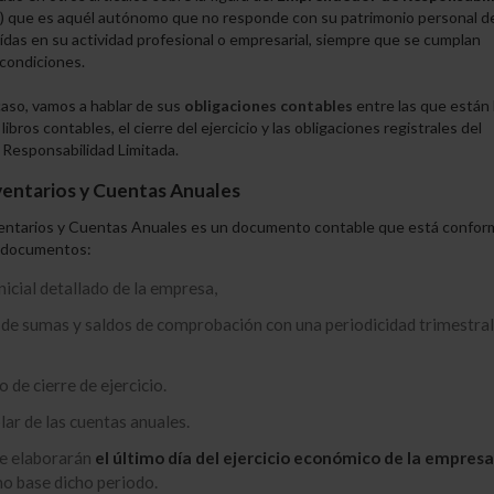
) que es aquél autónomo que no responde
con su patrimonio personal de
das en su actividad profesional o empresarial, siempre que se cumplan
condiciones.
aso, vamos a hablar de sus
obligaciones contables
entre las que están 
l
ibros contables, el cierre del ejercicio y las obligaciones registrales del
 Responsabilidad Limitada.
ventarios y Cuentas Anuales
nventarios y Cuentas Anuales es un documento contable que está confor
s documentos:
nicial detallado de la empresa,
 de sumas y saldos de comprobación con una periodicidad trimestra
o de cierre de ejercicio.
ar de las cuentas anuales.
se elaborarán
el último día del ejercicio económico de la empresa
 base dicho periodo.