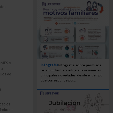
ntos
PYMES o
Infografía
Infografía sobre permisos
ra
retribuidos
Esta infografía resume las
ujos de
principales novedades, desde el tiempo
que corresponde por...
a
spacios
símbolos