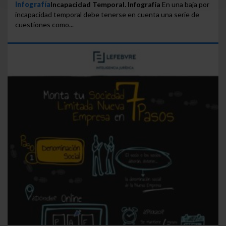
Infografía
Incapacidad Temporal. Infografía
En una baja por
seleccionar solo aquellas que quieras permitir en tu
incapacidad temporal debe tenerse en cuenta una serie de
navegador. Si no seleccionas ninguna utilizaremos
cuestiones como...
las que sean indispensables para la navegación.
Saber más acerca de las cookies