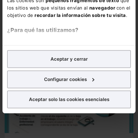
Las cookies son
pequeños fragmentos de texto
que
Infografía
Jubilación en 2024
En 2024 los requisitos para
los sitios web que visitas envían al
navegador
con el
poder acceder a la jubilación anticipada han cambiado. A...
objetivo de
recordar la información sobre tu visita
.
¿Para qué las utilizamos?
En Lefebvre utilizamos las cookies con
fines
analíticos
para tratar de
mejorar tu experiencia
en
Aceptar y cerrar
nuestra página web. También con fines publicitarios,
para poder mostrarte publicidad y contenidos de tu
interés.
Configurar cookies
¿Qué puedes hacer?
Aceptar solo las cookies esenciales
Puedes
aceptar
las cookies para que tu experiencia
en la web sea óptima
Puedes
aceptar solo las esenciales
para denegar
todas las cookies excepto aquellas imprescindibles.
También puedes
configurar
las cookies y