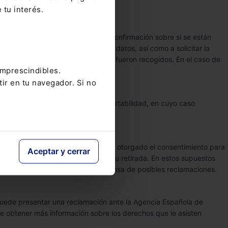
rlas en la forma antes descrita.
 tu interés.
persona tiene derecho a obtener confirmación sobre si se están
s tienen derecho a acceder a sus datos, así como a solicitar la
cesarios para los fines para los que fueron recogidos. En el caso de
imprescindibles.
tir en tu navegador. Si no
el tratamiento de sus datos o su portabilidad, en cuyo caso
atamiento de sus datos. Si usted ha otorgado el consentimiento para
Aceptar y cerrar
sado en el consentimiento previo a su retirada. En estos supuestos
imperiosos, o el ejercicio o la defensa de posibles reclamaciones.
 puede presentar una reclamación ante la Agencia Española de
 obtener más información sobre los derechos que le asisten