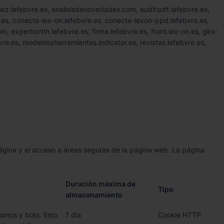
ez.lefebvre.es, analisisdenovedades.com, auditsoft.lefebvre.es,
e.es, conecta-lex-on.lefebvre.es, conecta-lexon-ppd.lefebvre.es,
 expertorrhh.lefebvre.es, firma.lefebvre.es, front.lex-on.es, gks-
e.es, modelosyherramientas.indicator.es, revistas.lefebvre.es,
ágina y el acceso a áreas seguras de la página web. La página
Duración máxima de
Tipo
almacenamiento
manos y bots. Esto
1 día
Cookie HTTP