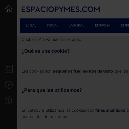
LEGAL
FISCAL
LABORAL
EMPRESA
EMP
Cookies! Ahí va nuestra receta..
¿Qué es una cookie?
NOTICIAS
Las cookies son
pequeños fragmentos de texto
que los 
UTILIDADES
¿Para qué las utilizamos?
TU EMPRESA
En Lefebvre utilizamos las cookies con
fines analíticos
p
Creación
contenidos de tu interés.
Consolidación