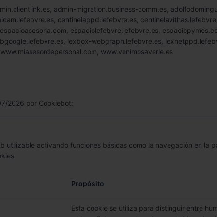
admin.clientlink.es, admin-migration.business-comm.es, adolfodomingu
laicam.lefebvre.es, centinelappd.lefebvre.es, centinelavithas.lefebvr
espacioasesoria.com, espaciolefebvre.lefebvre.es, espaciopymes.com,
google.lefebvre.es, lexbox-webgraph.lefebvre.es, lexnetppd.lefebvr
 www.miasesordepersonal.com, www.venimosaverle.es
/07/2026 por
Cookiebot
:
 utilizable activando funciones básicas como la navegación en la p
kies.
Propósito
Esta cookie se utiliza para distinguir entre hu