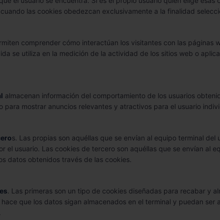
que el usuario se encuentra. Si es el propio usuario quien elige esas
 cuando las cookies obedezcan exclusivamente a la finalidad selecc
iten comprender cómo interactúan los visitantes con las páginas web y
da se utiliza en la medición de la actividad de los sitios web o aplica
l
almacenan información del comportamiento de los usuarios obtenid
o para mostrar anuncios relevantes y atractivos para el usuario indiv
cero
s. Las propias son aquéllas que se envían al equipo terminal del
por el usuario. Las cookies de tercero son aquéllas que se envían al 
los datos obtenidos través de las cookies.
tes
. Las primeras son un tipo de cookies diseñadas para recabar y a
 hace que los datos sigan almacenados en el terminal y puedan ser a
.