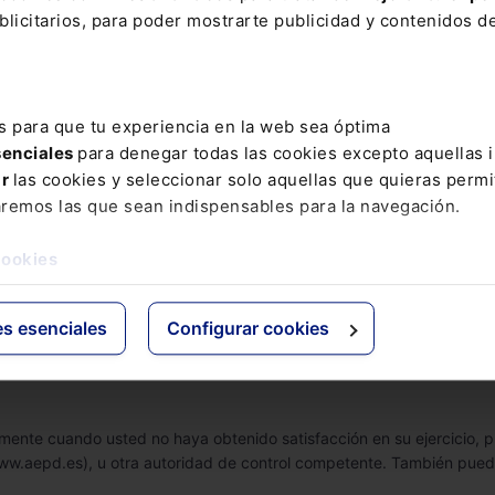
o más arriba, dichos terceros podrán acceder a las cookies y utiliza
licitarios, para poder mostrarte publicidad y contenidos de
ookies por esta web?
Según dispone la normativa vigente, cualquier 
smo, en las condiciones legalmente previstas, las personas interesada
s para que tu experiencia en la web sea óptima
tar su supresión cuando, entre otros motivos, los datos ya no sean ne
senciales
para denegar todas las cookies excepto aquellas 
a las limitaciones derivadas de la naturaleza de estos ficheros.
ar
las cookies y seleccionar solo aquellas que quieras permi
aremos las que sean indispensables para la navegación.
Protección de Datos, los interesados podrán solicitar la limitación d
ensa de reclamaciones.
cookies
s con su situación particular, los interesados podrán oponerse al tr
es esenciales
Configurar cookies
cualquier momento, sin que ello afecte a la licitud del tratamiento ba
 hacerlo para esa finalidad en concreto, salvo por motivos legítimos 
lmente cuando usted no haya obtenido satisfacción en su ejercicio,
ww.aepd.es), u otra autoridad de control competente. También puede