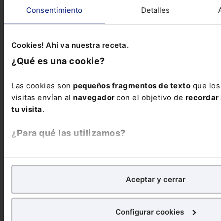
Consentimiento
Detalles
Cookies! Ahí va nuestra receta.
¿Qué es una cookie?
Las cookies son
pequeños fragmentos de texto
que los
visitas envían al
navegador
con el objetivo de
recordar 
tu visita
.
¿Para qué las utilizamos?
En Lefebvre utilizamos las cookies con
fines analíticos
p
de
mejorar tu experiencia
en nuestra página web. Tambi
Aceptar y cerrar
publicitarios, para poder mostrarte publicidad y conteni
Infografía
Infografía sobre el incumplimiento del contrato
de arrendamiento
Te presentamos esta infografía en la que
¿Qué puedes hacer?
Configurar cookies
tratamos las posibilidades del inquilino y del...