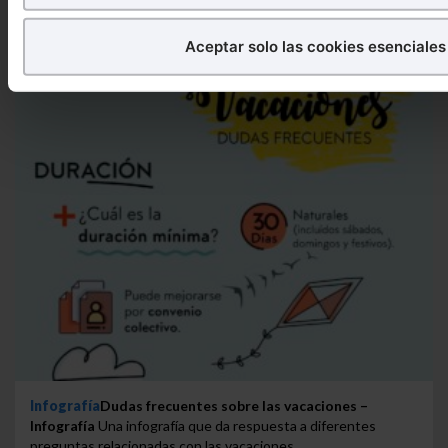
Puedes
aceptar
las cookies para que tu experiencia en
Puedes
aceptar solo las esenciales
para denegar todas 
Aceptar solo las cookies esenciales
aquellas imprescindibles.
También puedes
configurar
las cookies y seleccionar s
quieras permitir en tu navegador. Si no seleccionas nin
que sean indispensables para la navegación.
Saber más acerca de las cookies
Infografía
Dudas frecuentes sobre las vacaciones –
Infografía
Una infografía que da respuesta a diferentes
preguntas relacionadas con las vacaciones...