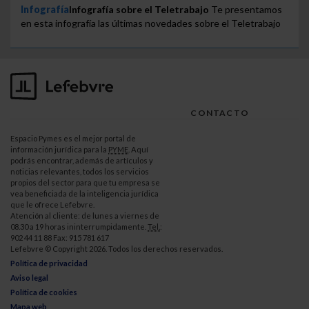
Infografía
Infografía sobre el Teletrabajo
Te presentamos
en esta infografía las últimas novedades sobre el Teletrabajo
CONTACTO
Espacio Pymes es el mejor portal de
información jurídica para la
PYME
. Aquí
podrás encontrar, además de artículos y
noticias relevantes, todos los servicios
propios del sector para que tu empresa se
vea beneficiada de la inteligencia jurídica
que le ofrece Lefebvre.
Atención al cliente: de lunes a viernes de
08.30 a 19 horas ininterrumpidamente.
Tel.
:
902 44 11 88 Fax: 915 781 617
Lefebvre © Copyright 2026. Todos los derechos reservados.
Política de privacidad
Aviso legal
Política de cookies
Mapa web