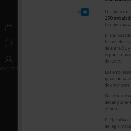
Crecimiento
Los planes de
(0)
Transacción
250 trabajad
también para
PUBLICACIONES
El año pasado
trabajadores 
CONTACTO
de entre 51 y
organismos o 
ACCESO
de lucro.
CLIENTES
Las empresas 
igualdad, salv
de empresas, 
De acuerdo co
deben poner e
género.
El Ejecutivo 
de legitimaci