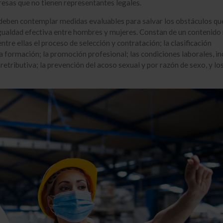
esas que no tienen representantes legales.
deben contemplar medidas evaluables para salvar los obstáculos qu
 igualdad efectiva entre hombres y mujeres. Constan de un contenid
ntre ellas el proceso de selección y contratación; la clasificación
la formación; la promoción profesional; las condiciones laborales, in
retributiva; la prevención del acoso sexual y por razón de sexo, y lo