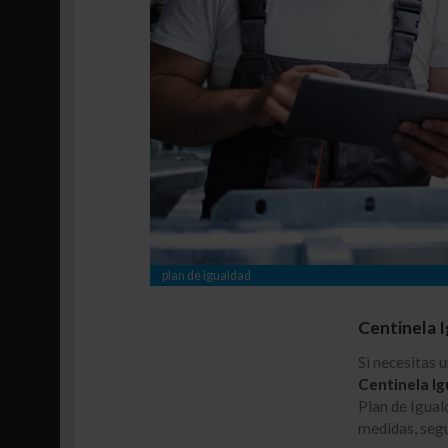
plan de igualdad
Centinela 
Si necesitas 
Centinela I
Plan de Igual
medidas, segu