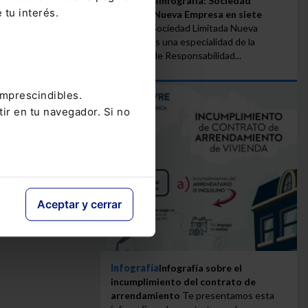
Infografía
Infografía: Sociedad
 tu interés.
Limitada Nueva Empresa en siete
pasos
La Sociedad Limitada Nueva
Empresa es una especialidad de la
Sociedad de Responsabilidad...
imprescindibles.
tir en tu navegador. Si no
Aceptar y cerrar
Infografía
Infografía sobre el
incumplimiento del contrato de
arrendamiento
Te presentamos esta