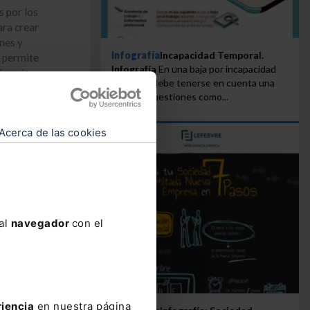
 por los
ra crear
nes y
Infografía
Incapacidad Temporal.
e permite
Infografía
En una baja por incapacidad
l envío
temporal debe tenerse en cuenta una
integrado
serie de cuestiones como...
Acerca de las cookies
 al
navegador
con el
riencia
en nuestra página