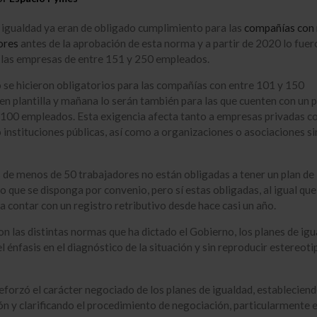
 igualdad ya eran de obligado cumplimiento para las
compañías con
ores
antes de la aprobación de esta norma y a partir de 2020 lo fuer
 las empresas de entre 151 y 250 empleados.
 se hicieron obligatorios para las compañías con entre 101 y 150
en plantilla y mañana lo serán también para las que cuenten con un 
 100 empleados. Esta exigencia afecta tanto a empresas privadas 
instituciones públicas, así como a organizaciones o asociaciones s
de menos de 50 trabajadores no están obligadas a tener un plan de
o que se disponga por convenio, pero sí estas obligadas, al igual que
a contar con un registro retributivo desde hace casi un año.
n las distintas normas que ha dictado el Gobierno, los planes de ig
l énfasis en el diagnóstico de la situación y sin reproducir estereoti
reforzó el carácter negociado de los planes de igualdad, establecien
ón y clarificando el procedimiento de negociación, particularmente 