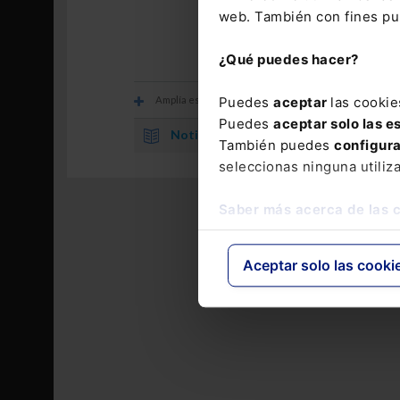
Los comentarios
web. También con fines pub
¿Qué puedes hacer?
Puedes
aceptar
las cookie
Amplía esta información con
Puedes
aceptar solo las e
Noticia.
Objetivos estratégicos de la Inspecc
También puedes
configur
seleccionas ninguna utiliz
Saber más acerca de las 
Aceptar solo las cooki