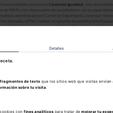
s funcionalidades que incluye
Centinela Igualdad
, muy demandadas
s de RRHH y los responsables de cumplimiento, son su capacidad pa
encuestas anónimas para el Comité de Seguimiento; convocar reunio
rtas asociadas al Plan; realizar una gestión documental efectiva qu
formación y datos por terceros; solicitar la firma de documentos y e
ones desde la propia plataforma; o un servicio de videoconferencia 
ad multidioma, entre otras.
Detalles
receta.
fragmentos de texto
que los sitios web que visitas envían
ormación sobre tu visita
.
s cookies con
fines analíticos
para tratar de
mejorar tu expe