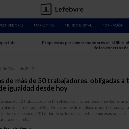
PRENDEDORES
MARKETING
MUNDO DIGITAL
FORMACIÓN
mpartida.
Propuestas para emprendedores en el libro b
de los expertos fis
7 de Marzo de 2022
 de más de 50 trabajadores, obligadas a 
de igualdad desde hoy
e más de 50 trabajadores están obligadas a tener desde hoy lunes un p
su plantilla, en virtud del Real Decreto-ley de medidas urgentes para gara
ato de 7 de marzo de 2019, donde se les daba a estas empresas un plazo 
puesta en marcha.
or
Espacio Pymes