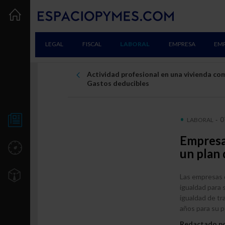
LEGAL
FISCAL
LABORAL
EMPRESA
EM
Actividad profesional en una vivienda co
Gastos deducibles
0
LABORAL
-
NOTICIAS
Empresas
UTILIDADES
un plan 
TU EMPRESA
Las empresas d
igualdad para 
Creación
igualdad de tr
años para su 
Consolidación
Redactado p