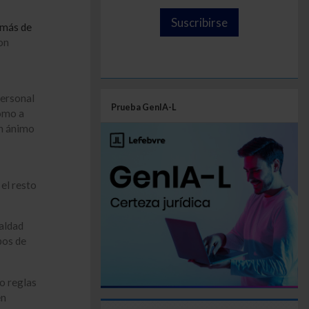
Suscribirse
 más de
on
personal
Prueba GenIA-L
como a
in ánimo
 el resto
ualdad
pos de
do reglas
en