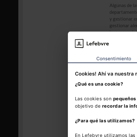
Algunas de la
departamento
y gestionar 
gestionar ale
incorporar in
de notificaci
y con capacid
Consentimiento
Cookies! Ahí va nuestra 
¿Qué es una cookie?
Las cookies son
pequeños 
objetivo de
recordar la inf
¿Para qué las utilizamos?
En Lefebvre utilizamos la