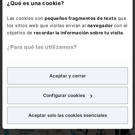
¿Qué es una cookie?
Las cookies son
pequeños fragmentos de texto
que
los sitios web que visitas envían al
navegador
con el
objetivo de
recordar la información sobre tu visita
.
Infografía
Jubilación en 2024
En 2024 los requisitos para
poder acceder a la jubilación anticipada han cambiado. A...
¿Para qué las utilizamos?
En Lefebvre utilizamos las cookies con
fines
analíticos
para tratar de
mejorar tu experiencia
en
Aceptar y cerrar
nuestra página web. También con fines publicitarios,
para poder mostrarte publicidad y contenidos de tu
interés.
Configurar cookies
¿Qué puedes hacer?
Aceptar solo las cookies esenciales
Puedes
aceptar
las cookies para que tu experiencia
en la web sea óptima