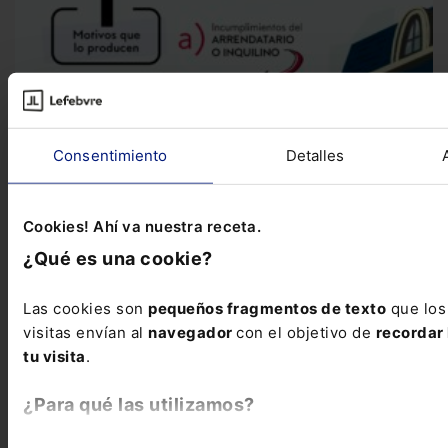
Consentimiento
Detalles
Infografía
Infografía sobre el incumplimiento del contrato
de arrendamiento
Te presentamos esta infografía en la que
Cookies! Ahí va nuestra receta.
tratamos las posibilidades del inquilino y del...
¿Qué es una cookie?
Las cookies son
pequeños fragmentos de texto
que los
visitas envían al
navegador
con el objetivo de
recordar 
tu visita
.
¿Para qué las utilizamos?