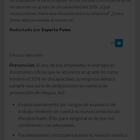
Un trabajador le ha entregado un certificado conforme se le ha
reconocido un grado de discapacidad del 33%. ¿Qué
repercusiones tiene esa situación para su empresa? ¿Debe
tomar alguna medida al respecto?
Redactado por
Experto Pyme
(0)
Efectos laborales
Prevención.
Si uno de sus empleados le entrega un
documento oficial que le reconoce un grado de como
mínimo el 33% de discapacidad, su empresa deberá
cumplir una serie de obligaciones en materia de
prevención de riesgos.
Así:
Evalúe nuevamente los
riesgos
de su puesto de
trabajo teniendo en cuenta su nueva condición de
discapacitado. Ello, para asegurarse de que sus
condiciones son adecuadas.
Paralelamente, ofrézcale hacerse la
revisión médica
.