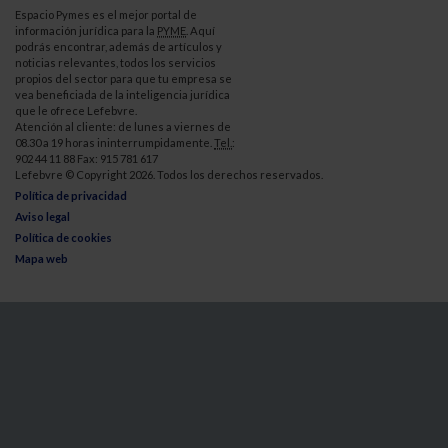
Espacio Pymes es el mejor portal de
información jurídica para la
PYME
. Aquí
podrás encontrar, además de artículos y
noticias relevantes, todos los servicios
propios del sector para que tu empresa se
vea beneficiada de la inteligencia jurídica
que le ofrece Lefebvre.
Atención al cliente: de lunes a viernes de
08.30 a 19 horas ininterrumpidamente.
Tel.
:
902 44 11 88 Fax: 915 781 617
Lefebvre © Copyright 2026. Todos los derechos reservados.
Política de privacidad
Aviso legal
Política de cookies
Mapa web