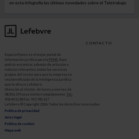
en esta infografía las últimas novedades sobre el Teletrabajo
CONTACTO
Espacio Pymes es el mejor portal de
información jurídica para la
PYME
. Aquí
podrás encontrar, además de artículos y
noticias relevantes, todos los servicios
propios del sector para que tu empresa se
vea beneficiada de la inteligencia jurídica
que le ofrece Lefebvre.
Atención al cliente: de lunes a viernes de
08.30 a 19 horas ininterrumpidamente.
Tel.
:
902 44 11 88 Fax: 915 781 617
Lefebvre © Copyright 2026. Todos los derechos reservados.
Política de privacidad
Aviso legal
Política de cookies
Mapa web