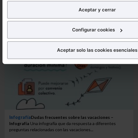
de
mejorar tu experiencia
en nuestra página web. Tambi
Aceptar y cerrar
publicitarios, para poder mostrarte publicidad y conteni
¿Qué puedes hacer?
Configurar cookies
Puedes
aceptar
las cookies para que tu experiencia en
Puedes
aceptar solo las esenciales
para denegar todas 
Aceptar solo las cookies esenciales
aquellas imprescindibles.
También puedes
configurar
las cookies y seleccionar s
quieras permitir en tu navegador. Si no seleccionas nin
que sean indispensables para la navegación.
Saber más acerca de las cookies
Infografía
Dudas frecuentes sobre las vacaciones –
Infografía
Una infografía que da respuesta a diferentes
preguntas relacionadas con las vacaciones...