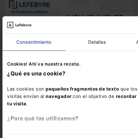
Consentimiento
Detalles
Cookies! Ahí va nuestra receta.
¿Qué es una cookie?
Las cookies son
pequeños fragmentos de texto
que los
visitas envían al
navegador
con el objetivo de
recordar 
tu visita
.
Infografía
Infografía sobre el incumplimiento del contrato
¿Para qué las utilizamos?
de arrendamiento
Te presentamos esta infografía en la que
tratamos las posibilidades del inquilino y del...
En Lefebvre utilizamos las cookies con
fines analíticos
p