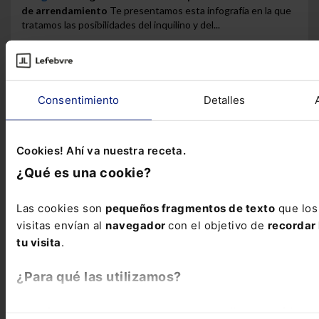
de arrendamiento
Te presentamos esta infografía en la que
tratamos las posibilidades del inquilino y del...
Consentimiento
Detalles
Cookies! Ahí va nuestra receta.
¿Qué es una cookie?
Las cookies son
pequeños fragmentos de texto
que los
visitas envían al
navegador
con el objetivo de
recordar 
tu visita
.
¿Para qué las utilizamos?
En Lefebvre utilizamos las cookies con
fines analíticos
p