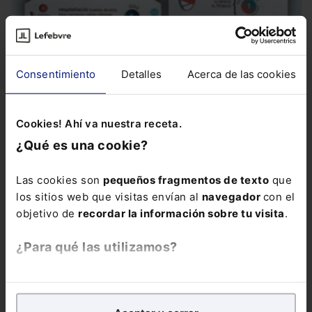
Infografía
Infografía sobre permisos retribuidos
Esta
infografía resume las principales novedades, desde el tiempo
Consentimiento
Detalles
Acerca de las cookies
que corresponde por...
Cookies! Ahí va nuestra receta.
¿Qué es una cookie?
Las cookies son
pequeños fragmentos de texto
que
los sitios web que visitas envían al
navegador
con el
objetivo de
recordar la información sobre tu visita
.
¿Para qué las utilizamos?
En Lefebvre utilizamos las cookies con
fines
analíticos
para tratar de
mejorar tu experiencia
en