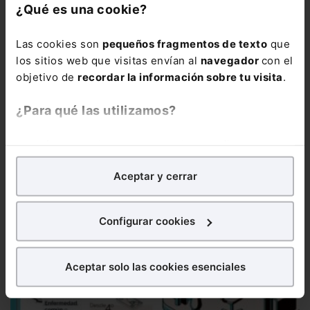
¿Qué es una cookie?
Las cookies son
pequeños fragmentos de texto
que
los sitios web que visitas envían al
navegador
con el
objetivo de
recordar la información sobre tu visita
.
Infografía
Jubilación en 2024
En 2024 los requisitos para
¿Para qué las utilizamos?
poder acceder a la jubilación anticipada han cambiado. A...
En Lefebvre utilizamos las cookies con
fines
analíticos
para tratar de
mejorar tu experiencia
en
Aceptar y cerrar
nuestra página web. También con fines publicitarios,
para poder mostrarte publicidad y contenidos de tu
interés.
Configurar cookies
¿Qué puedes hacer?
Aceptar solo las cookies esenciales
Puedes
aceptar
las cookies para que tu experiencia
en la web sea óptima