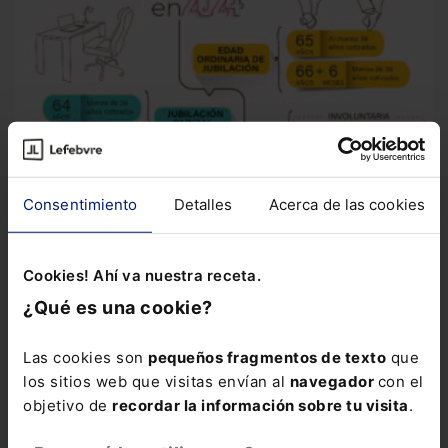
Consentimiento
Detalles
Acerca de las cookies
Cookies! Ahí va nuestra receta.
Infografía
Jubilación en 2024
En 2024 los requisitos para
poder acceder a la jubilación anticipada han cambiado. A...
¿Qué es una cookie?
Las cookies son
pequeños fragmentos de texto
que
los sitios web que visitas envían al
navegador
con el
objetivo de
recordar la información sobre tu visita
.