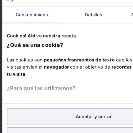
especialidad de la Sociedad de Responsabilidad...
Consentimiento
Detalles
Cookies! Ahí va nuestra receta.
¿Qué es una cookie?
Las cookies son
pequeños fragmentos de texto
que los
visitas envían al
navegador
con el objetivo de
recordar 
tu visita
.
¿Para qué las utilizamos?
En Lefebvre utilizamos las cookies con
fines analíticos
p
de
mejorar tu experiencia
en nuestra página web. Tambi
Aceptar y cerrar
publicitarios, para poder mostrarte publicidad y conteni
Infografía
Infografía sobre el incumplimiento del contrato
¿Qué puedes hacer?