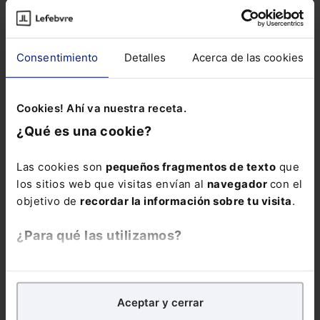
Infografía
Jubilación en 2024
En 2024 los requisitos para
poder acceder a la jubilación anticipada han cambiado. A...
Consentimiento
Detalles
Acerca de las cookies
Cookies! Ahí va nuestra receta.
¿Qué es una cookie?
Las cookies son
pequeños fragmentos de texto
que
los sitios web que visitas envían al
navegador
con el
objetivo de
recordar la información sobre tu visita
.
¿Para qué las utilizamos?
En Lefebvre utilizamos las cookies con
fines
analíticos
para tratar de
mejorar tu experiencia
en
Aceptar y cerrar
nuestra página web. También con fines publicitarios,