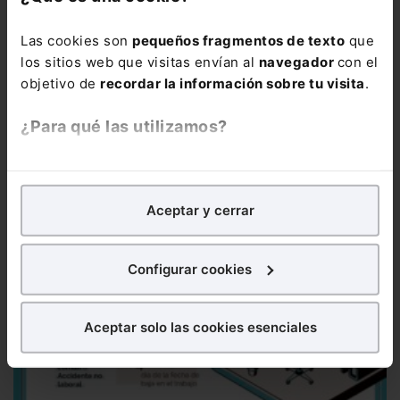
Las cookies son
pequeños fragmentos de texto
que
los sitios web que visitas envían al
navegador
con el
objetivo de
recordar la información sobre tu visita
.
Infografía
Jubilación en 2024
En 2024 los requisitos para
poder acceder a la jubilación anticipada han cambiado. A...
¿Para qué las utilizamos?
En Lefebvre utilizamos las cookies con
fines
analíticos
para tratar de
mejorar tu experiencia
en
Aceptar y cerrar
nuestra página web. También con fines publicitarios,
para poder mostrarte publicidad y contenidos de tu
interés.
Configurar cookies
¿Qué puedes hacer?
Aceptar solo las cookies esenciales
Puedes
aceptar
las cookies para que tu experiencia
en la web sea óptima
Puedes
aceptar solo las esenciales
para denegar