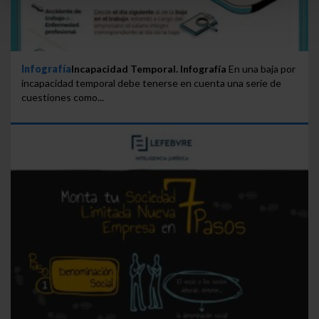
todas las cookies excepto aquellas imprescindibles.
También puedes
configurar
las cookies y
seleccionar solo aquellas que quieras permitir en tu
navegador. Si no seleccionas ninguna utilizaremos
Infografía
Incapacidad Temporal. Infografía
En una baja por
las que sean indispensables para la navegación.
incapacidad temporal debe tenerse en cuenta una serie de
cuestiones como...
Saber más acerca de las cookies