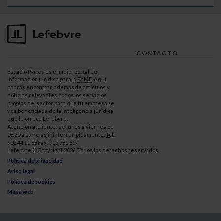
CONTACTO
Espacio Pymes es el mejor portal de
información jurídica para la
PYME
. Aquí
podrás encontrar, además de artículos y
noticias relevantes, todos los servicios
propios del sector para que tu empresa se
vea beneficiada de la inteligencia jurídica
que le ofrece Lefebvre.
Atención al cliente: de lunes a viernes de
08.30 a 19 horas ininterrumpidamente.
Tel.
:
902 44 11 88 Fax: 915 781 617
Lefebvre © Copyright 2026. Todos los derechos reservados.
Política de privacidad
Aviso legal
Política de cookies
Mapa web