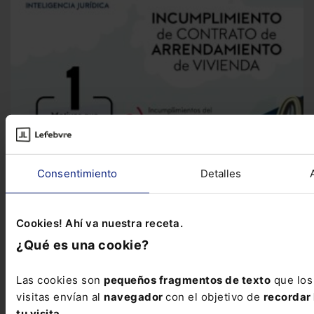
Consentimiento
Detalles
Cookies! Ahí va nuestra receta.
Infografía
Infografía sobre el incumplimiento del contrato
¿Qué es una cookie?
de arrendamiento
Te presentamos esta infografía en la que
tratamos las posibilidades del inquilino y del...
Las cookies son
pequeños fragmentos de texto
que los
visitas envían al
navegador
con el objetivo de
recordar 
tu visita
.