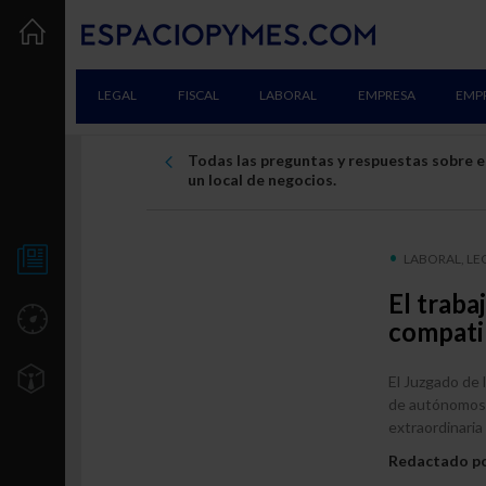
LEGAL
FISCAL
LABORAL
EMPRESA
EMP
Todas las preguntas y respuestas sobre el
un local de negocios.
LABORAL, LE
NOTICIAS
El traba
UTILIDADES
compatib
TU EMPRESA
El Juzgado de 
de autónomos e
Creación
extraordinaria
Consolidación
Redactado p