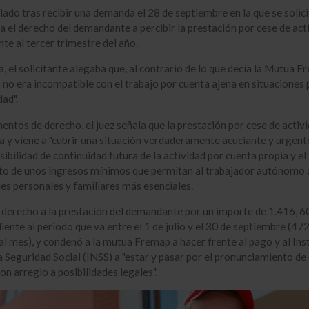
alado tras recibir una demanda el 28 de septiembre en la que se solic
a el derecho del demandante a percibir la prestación por cese de act
te al tercer trimestre del año.
, el solicitante alegaba que, al contrario de lo que decía la Mutua F
n no era incompatible con el trabajo por cuenta ajena en situaciones 
dad".
entos de derecho, el juez señala que la prestación por cese de activ
a y viene a "cubrir una situación verdaderamente acuciante y urgent
sibilidad de continuidad futura de la actividad por cuenta propia y el
o de unos ingresos mínimos que permitan al trabajador autónomo 
es personales y familiares más esenciales.
l derecho a la prestación del demandante por un importe de 1.416, 6
iente al periodo que va entre el 1 de julio y el 30 de septiembre (472
al mes), y condenó a la mutua Fremap a hacer frente al pago y al Ins
a Seguridad Social (INSS) a "estar y pasar por el pronunciamiento d
on arreglo a posibilidades legales".