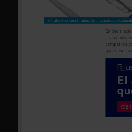
El trabajo por cuenta ajena de autónomos es compatib
En declaracio
Trabajadores
compatible con
que fuese inc