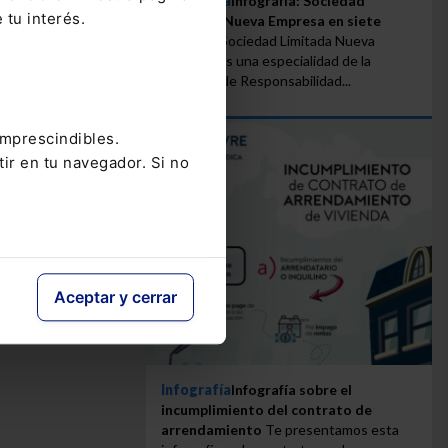
Infografía
Infografía: Sociedad
 tu interés.
Limitada Nueva Empresa en siete
pasos
La Sociedad Limitada Nueva
Empresa es una especialidad de la
Sociedad de Responsabilidad...
imprescindibles.
tir en tu navegador. Si no
Aceptar y cerrar
Infografía
Infografía sobre el
incumplimiento del contrato de
arrendamiento
Te presentamos esta