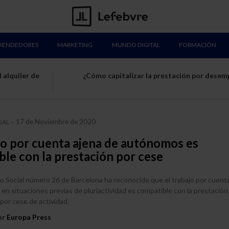
RENDEDORES
MARKETING
MUNDO DIGITAL
FORMACIÓN
 alquiler de
¿Cómo capitalizar la prestación por desem
17 de Noviembre de 2020
GAL
-
jo por cuenta ajena de autónomos es
le con la prestación por cese
lo Social número 26 de Barcelona ha reconocido que el trabajo por cuent
n situaciones previas de pluriactividad es compatible con la prestación
 por cese de actividad.
or
Europa Press