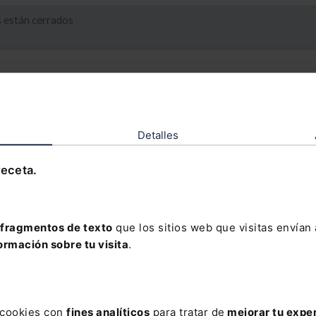
 están cerrados
autónomo o del emprendedor
Detalles
receta.
fragmentos de texto
que los sitios web que visitas envían
ormación sobre tu visita
.
s cookies con
fines analíticos
para tratar de
mejorar tu expe