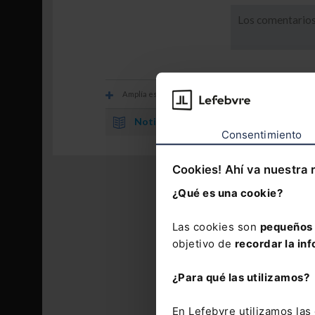
Los comentarios
Amplía esta información con
Noticia.
Cese definitivo de la actividad del 
Consentimiento
Cookies! Ahí va nuestra 
¿Qué es una cookie?
Las cookies son
pequeños 
objetivo de
recordar la inf
¿Para qué las utilizamos?
En Lefebvre utilizamos la