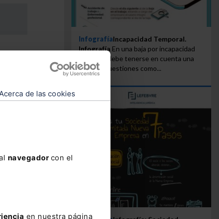
Infografía
Incapacidad Temporal.
Infografía
En una baja por incapacidad
temporal debe tenerse en cuenta una
serie de cuestiones como...
Acerca de las cookies
 al
navegador
con el
riencia
en nuestra página