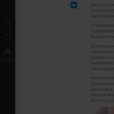
Crecimiento
Así lo ha señ
(0)
se reconocier
Transacción
correspondien
PUBLICACIONES
En la demanda
"la prestació
de pluriactivi
CONTACTO
En los fundam
extraordinari
ACCESO
permitir la po
CLIENTES
mantenimient
sus necesidad
Así, estimó e
lo correspond
euros brutos 
Nacional de l
de la mutua, c