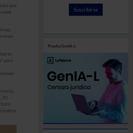
itaba que
Suscribirse
ividad
remap,
previas
Prueba GenIA-L
idad es
e" para
atender
0 euros,
, 20
tituto
e condena