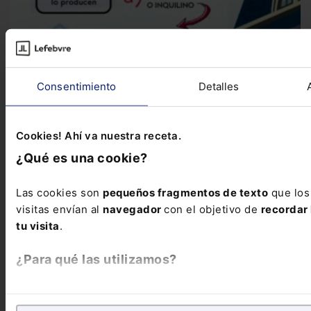
Consentimiento
Detalles
Infografía
Infografía sobre el incumplimiento del contrato
de arrendamiento
Te presentamos esta infografía en la que
Cookies! Ahí va nuestra receta.
tratamos las posibilidades del inquilino y del...
¿Qué es una cookie?
Las cookies son
pequeños fragmentos de texto
que los
visitas envían al
navegador
con el objetivo de
recordar 
tu visita
.
¿Para qué las utilizamos?
En Lefebvre utilizamos las cookies con
fines analíticos
p
de
mejorar tu experiencia
en nuestra página web. Tambi