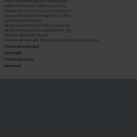
podrás encontrar, además de artículos y
noticias relevantes, todos los servicios
propios del sector para que tu empresa se
vea beneficiada de la inteligencia jurídica
que le ofrece Lefebvre.
Atención al cliente: de lunes a viernes de
08.30 a 19 horas ininterrumpidamente.
Tel.
:
902 44 11 88 Fax: 915 781 617
Lefebvre © Copyright 2026. Todos los derechos reservados.
Política de privacidad
Aviso legal
Política de cookies
Mapa web