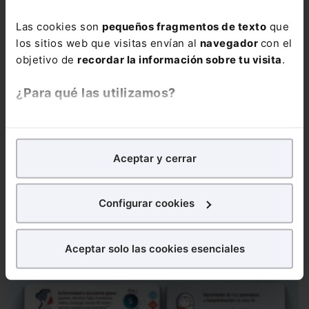
Las cookies son
pequeños fragmentos de texto
que
los sitios web que visitas envían al
navegador
con el
objetivo de
recordar la información sobre tu visita
.
¿Para qué las utilizamos?
En Lefebvre utilizamos las cookies con
fines
analíticos
para tratar de
mejorar tu experiencia
en
Aceptar y cerrar
nuestra página web. También con fines publicitarios,
para poder mostrarte publicidad y contenidos de tu
interés.
Configurar cookies
¿Qué puedes hacer?
Aceptar solo las cookies esenciales
Puedes
aceptar
las cookies para que tu experiencia
en la web sea óptima
Puedes
aceptar solo las esenciales
para denegar