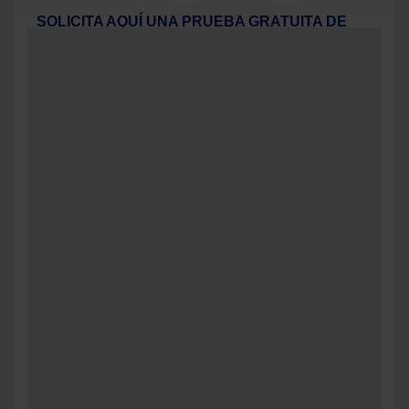
SOLICITA AQUÍ UNA PRUEBA GRATUITA DE
NUESTROS PRODUCTOS
Nombre:
Email:
Teléfono:
Código postal:
Sector: