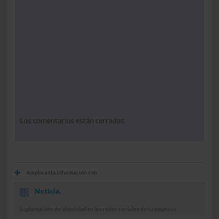
Quiero recibir novedades sobre productos,
contenidos y formación de Lefebvre que me ayuden
a mejorar mis competencias como profesional
Consulta la información básica sobre Protección de
Datos
ENVIAR
Los comentarios están cerrados
Amplía esta información con
Noticia.
Suplantación de identidad en las redes sociales de tu empresa