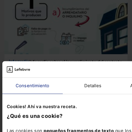
Infografía
Infografía sobre el incumplimiento del contrato
de arrendamiento
Te presentamos esta infografía en la que
tratamos las posibilidades del inquilino y del...
Consentimiento
Detalles
Cookies! Ahí va nuestra receta.
¿Qué es una cookie?
Las cookies son
pequeños fragmentos de texto
que los