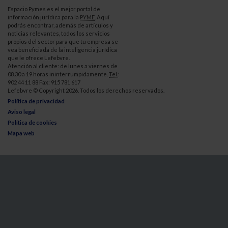
Espacio Pymes es el mejor portal de
información jurídica para la
PYME
. Aquí
podrás encontrar, además de artículos y
noticias relevantes, todos los servicios
propios del sector para que tu empresa se
vea beneficiada de la inteligencia jurídica
que le ofrece Lefebvre.
Atención al cliente: de lunes a viernes de
08.30 a 19 horas ininterrumpidamente.
Tel.
:
902 44 11 88 Fax: 915 781 617
Lefebvre © Copyright 2026. Todos los derechos reservados.
Política de privacidad
Aviso legal
Política de cookies
Mapa web