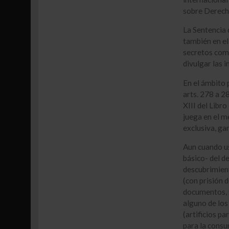
sobre Derecho
La Sentencia 
también en el
secretos come
divulgar las i
En el ámbito p
arts. 278 a 2
XIII del Libro
juega en el m
exclusiva, ga
Aun cuando us
básico- del d
descubrimient
(con prisión 
documentos, s
alguno de los
(artificios pa
para la consu