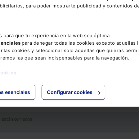
licitarios, para poder mostrarte publicidad y contenidos de
P -EDL 1995/16398-, por su parte, castiga con prisión de 2 a 4 años 
ses la difusión, revelación o cesión de un secreto de empresa realiz
egal o contractualmente obligación de guardar reserva, caso en el qu
rimiento' por cuanto el sujeto activo tiene acceso lícito al secreto. E
s para que tu experiencia en la web sea óptima
 artículo prevé una reducción de la pena (imposición en la mitad infe
senciales
para denegar todas las cookies excepto aquellas 
utiliza en provecho propio.
ar
las cookies y seleccionar solo aquellas que quieras permi
l art. 280 CP -EDL 1995/16398- sanciona (con prisión de 1 a 3 años
aremos las que sean indispensables para la navegación.
ses) la conducta de quien, con conocimiento de su origen ilícito y si
en su descubrimiento, realiza alguna de las conductas descritas en 
cookies
riores. Pese a la inexactitud de la referencia final, el contexto sisté
der que 'las conductas descritas' son sólo las de difusión, revelación
eros de los secretos.
es esenciales
Configurar cookies
 están cerrados