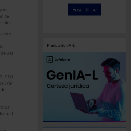
Suscribirse
y de
ón de
riales.
ncepto,
e
Prueba GenIA-L
de
 de una
12 -EDJ
la SAP
 de
echos
lectual.
rdo