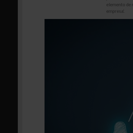
elemento de n
empresa'.