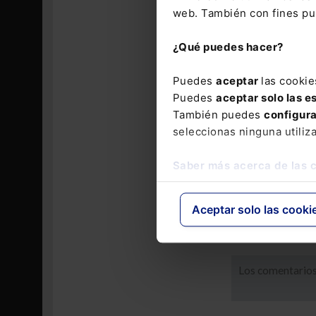
web. También con fines pub
El art. 279 C
de 12 a 24 me
¿Qué puedes hacer?
quien tiene l
existe 'descub
Puedes
aceptar
las cookie
apartado 2 del
Puedes
aceptar solo las e
el secreto se 
También puedes
configur
Finalmente, e
seleccionas ninguna utiliz
de 12 a 24 me
tomado parte 
Saber más acerca de las 
artículos ante
obliga a enten
cesión a terc
Aceptar solo las cooki
Los comentarios