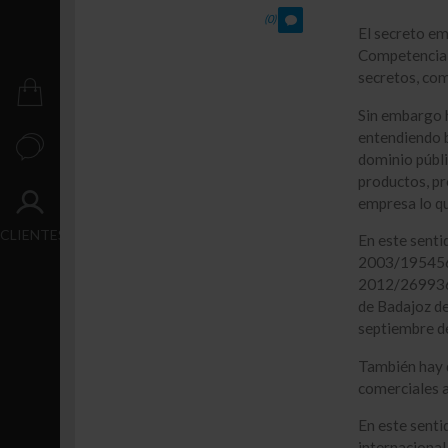
Crecimiento
(0)
El secreto em
Transacción
Competencia D
secretos, com
PUBLICACIONES
Sin embargo h
entendiendo 
CONTACTO
dominio públi
productos, pr
empresa lo qu
ACCESO
CLIENTES
En este senti
2003/195456-
2012/269936-
de Badajoz d
septiembre d
También hay q
comerciales a 
En este senti
internaciona