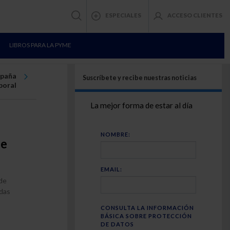
ESPECIALES
ACCESO CLIENTES
LIBROS PARA LA PYME
spaña
Suscríbete y recibe nuestras noticias
poral
La mejor forma de estar al día
NOMBRE:
de
EMAIL:
de
adas
CONSULTA LA INFORMACIÓN
BÁSICA SOBRE PROTECCIÓN
DE DATOS