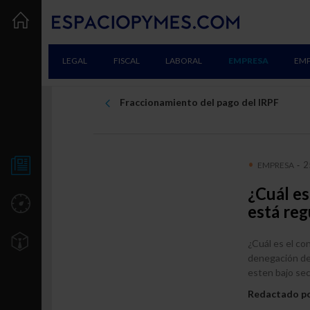
LEGAL
FISCAL
LABORAL
EMPRESA
EM
Fraccionamiento del pago del IRPF
2
EMPRESA
-
NOTICIAS
¿Cuál es
UTILIDADES
está re
TU EMPRESA
¿Cuál es el co
denegación de 
Creación
esten bajo sec
Consolidación
Redactado p