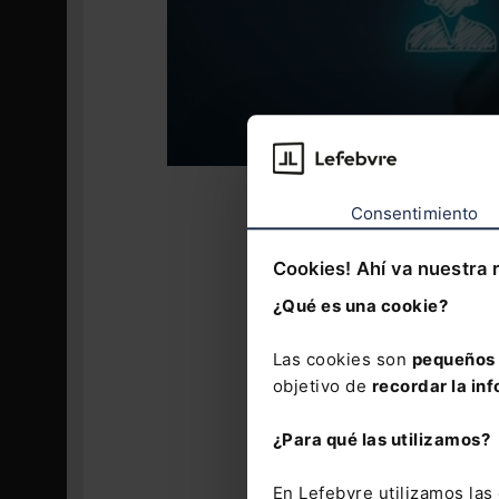
Por supuesto,
Consentimiento
'secreto de e
primer lugar, 
Cookies! Ahí va nuestra 
tutela el 'sec
¿Qué es una cookie?
empresarial (t
secreto ha de 
de tener un v
Las cookies son
pequeños 
asegurar una 
objetivo de
recordar la inf
El apartado 2
¿Para qué las utilizamos?
multa de 12 a
o cede a terce
En Lefebvre utilizamos la
genere un conc