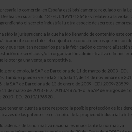
presarial o comercial en España está básicamente regulado en la Le
esleal, en su artículo 13 -EDL 1991/12648- y relativo a la violaci
prendiendo el secreto industrial u otra especie de secretos empresa
a sido la jurisprudencia la que ha ido llenando de contenido este co
básicamente como tales el conjunto de conocimientos que no son d
co y que resultan necesarios para la fabricación o comercialización 
estación de servicios y/o la organización administrativa o financiera
e le otorga una ventaja competitiva.
do, por ejemplo, la SAP de Barcelona de 11 de marzo de 2003 -EDJ
. También pueden verse la STS, Sala 1ª, de 14 de noviembre de 20
; la SAP de Barcelona de 13 de enero de 2009 -EDJ 2009/23599-, 
e 11 de marzo de 2013 -EDJ 2013/48764- o la SAP de Burgos de 16
e 2010 -EDJ 2010/196928-.
ue tener en cuenta a este respecto la posible protección de los der
través de las patentes en el ámbito de la propiedad industrial o inte
do, además de la normativa nacional es importante la normativa
l cuyo máximo exponente es el artículo 39 del Tratado ADPIC (Acue