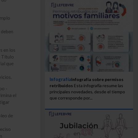
emplo
s
e deben
s en los
 Título
ial que
icios.
Infografía
Infografía sobre permisos
retribuidos
Esta infografía resume las
po -
principales novedades, desde el tiempo
rimina el
que corresponde por...
tigar
pleo de
reciso
un