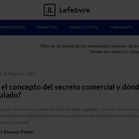
PRENDEDORES
MARKETING
MUNDO DIGITAL
FORMACIÓN
Más de la mitad de los empleados jóvenes de E
tienen un contrato tem
5 de Mayo de 2017
 el concepto del secreto comercial y dón
gulado?
ncepto del secreto comercial y dónde está regulado? ¿Puede ser motivo 
información ambiental el hecho que alguna de las informaciones solicit
reto comercial?
or
Espacio Pymes