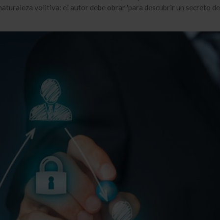
aturaleza volitiva: el autor debe obrar 'para descubrir un secreto de