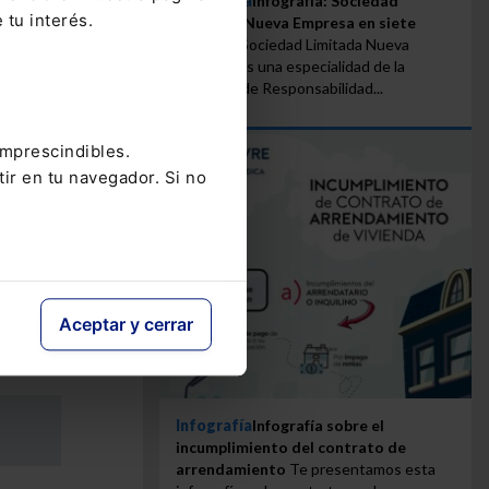
Infografía
Infografía: Sociedad
 tu interés.
Limitada Nueva Empresa en siete
y multa
pasos
La Sociedad Limitada Nueva
ados por
Empresa es una especialidad de la
e no
Sociedad de Responsabilidad...
l
rior) si
imprescindibles.
tir en tu navegador. Si no
 y multa
n haber
los dos
mico
 y
Aceptar y cerrar
Infografía
Infografía sobre el
incumplimiento del contrato de
arrendamiento
Te presentamos esta