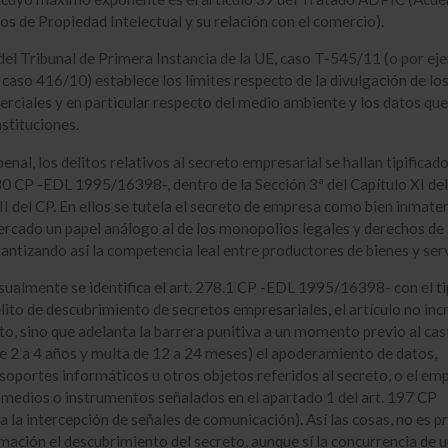
s de Propiedad Intelectual y su relación con el comercio).
del Tribunal de Primera Instancia de la UE, caso T-545/11 (o por ej
 caso 416/10) establece los límites respecto de la divulgación de lo
rciales y en particular respecto del medio ambiente y los datos qu
nstituciones.
enal, los delitos relativos al secreto empresarial se hallan tipificado
80 CP -EDL 1995/16398-, dentro de la Sección 3ª del Capítulo XI del
 II del CP. En ellos se tutela el secreto de empresa como bien inmater
ercado un papel análogo al de los monopolios legales y derechos de
rantizando así la competencia leal entre productores de bienes y serv
ualmente se identifica el art. 278.1 CP -EDL 1995/16398- con el ti
elito de descubrimiento de secretos empresariales, el artículo no inc
o, sino que adelanta la barrera punitiva a un momento previo al cas
de 2 a 4 años y multa de 12 a 24 meses) el apoderamiento de datos,
oportes informáticos u otros objetos referidos al secreto, o el em
 medios o instrumentos señalados en el apartado 1 del art. 197 CP
ra la intercepción de señales de comunicación). Así las cosas, no es p
mación el descubrimiento del secreto, aunque sí la concurrencia de 