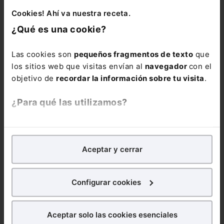
Cookies! Ahí va nuestra receta.
¿Qué es una cookie?
Las cookies son
pequeños fragmentos de texto
que
los sitios web que visitas envían al
navegador
con el
objetivo de
recordar la información sobre tu visita
.
¿Para qué las utilizamos?
En Lefebvre utilizamos las cookies con
fines
analíticos
para tratar de
mejorar tu experiencia
en
Aceptar y cerrar
nuestra página web. También con fines publicitarios,
para poder mostrarte publicidad y contenidos de tu
interés.
Configurar cookies
¿Qué puedes hacer?
Aceptar solo las cookies esenciales
Puedes
aceptar
las cookies para que tu experiencia