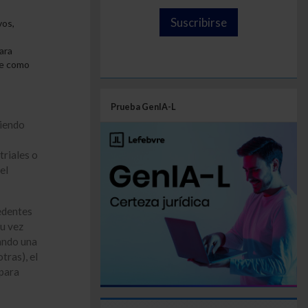
Suscribirse
vos,
ara
se como
Prueba GenIA-L
siendo
triales o
el
edentes
su vez
ando una
tras), el
 para