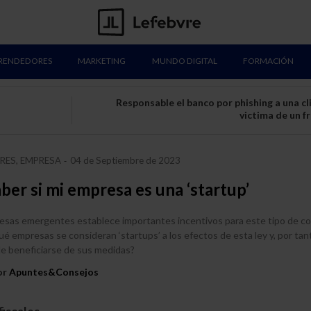
RENDEDORES
MARKETING
MUNDO DIGITAL
FORMACIÓN
Responsable el banco por phishing a una cl
victima de un f
ES, EMPRESA
04 de Septiembre de 2023
-
er si mi empresa es una ‘startup’
resas emergentes establece importantes incentivos para este tipo de c
ué empresas se consideran ‘startups’ a los efectos de esta ley y, por tan
de beneficiarse de sus medidas?
or
Apuntes&Consejos