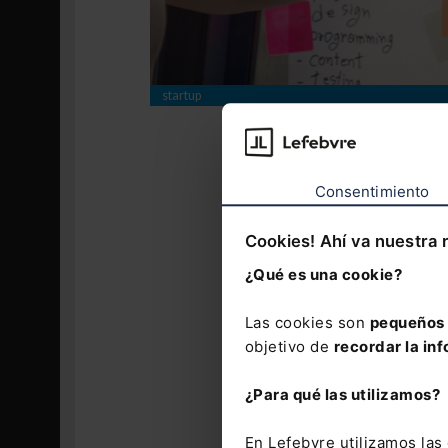
startup
Otros requisit
Otros.
Además
Consentimiento
No distri
ni cotiza
Cookies! Ahí va nuestra 
Tener su 
¿Qué es una cookie?
60% de la
Las cookies son
pequeños 
Estar al 
objetivo de
recordar la inf
Tener un 
Validación.
L
¿Para qué las utilizamos?
requisitos en
expresa en es
En Lefebvre utilizamos la