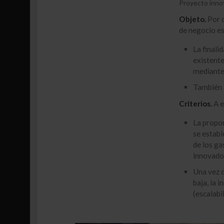
Proyecto inno
Objeto.
Por o
de negocio es
La finali
existente
mediante 
También d
Criterios.
A e
La propor
se establ
de los ga
innovado
Una vez d
baja, la 
(escalabil