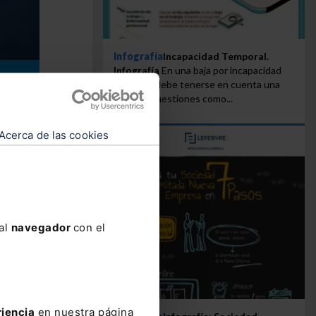
Infografía
Incapacidad Temporal.
Infografía
En una baja por incapacidad
temporal debe tenerse en cuenta una
serie de cuestiones como...
re otros:
Acerca de las cookies
ativas),
a y al
 al
navegador
con el
e estos
ución
riencia
en nuestra página