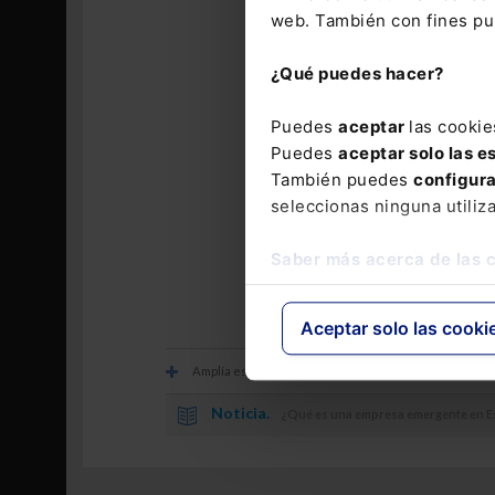
web. También con fines pub
Apuntes&C
¿Qué puedes hacer?
Si necesita 
Puedes
aceptar
las cookie
Apuntes & C
Puedes
aceptar solo las e
jurídico en ge
También puedes
configur
seleccionas ninguna utiliz
Los comentarios
Saber más acerca de las 
Aceptar solo las cooki
Amplía esta información con
Noticia.
¿Qué es una empresa emergente en 