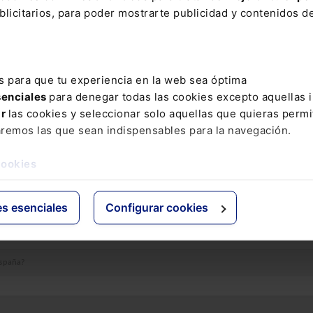
licitarios, para poder mostrarte publicidad y contenidos de
onsejos
obtener semanalmente información como esta, le recomendamos
pr
s para que tu experiencia en la web sea óptima
onsejos
, el mejor asesoramiento fiscal, laboral, inmobiliario, financ
senciales
para denegar todas las cookies excepto aquellas 
neral.
ar
las cookies y seleccionar solo aquellas que quieras permi
aremos las que sean indispensables para la navegación.
 están cerrados
cookies
es esenciales
Configurar cookies
España?