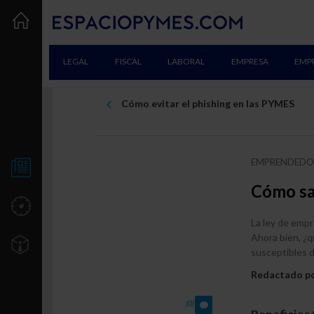
LEGAL
FISCAL
LABORAL
EMPRESA
EMP
Cómo evitar el phishing en las PYMES
EMPRENDEDOR
NOTICIAS
Cómo sab
UTILIDADES
La ley de emp
Ahora bien, ¿q
TU EMPRESA
susceptibles 
Creación
Redactado p
Consolidación
(0)