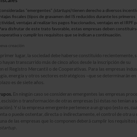
fiscales
 consideradas “emergentes”
(
startups
)
tienen derecho a diversos incenti
entajas fiscales (tipos de gravamen del IS reducidos durante los primeros
ctividad, ventajas al realizar los pagos fraccionados, ventajas en el IRPF p
. Para disfrutar de este trato favorable, estas empresas deben constituir
ooperativa y cumplir los requisitos que se indican a continuación.
eva creación
primer lugar, la sociedad debe haberse constituido recientemente, 
o hayan transcurrido más de cinco años desde la inscripción de su
en el Registro Mercantil o de Cooperativas. Para las empresas indus
gía, energía y otros sectores estratégicos –que se determinarán en 
plazo es de siete años.
rupos.
En ningún caso se consideran emergentes las empresas proc
, escisión o transformación de otras empresas (si éstas no tenían a 
ación). Y si la empresa emergente pertenece a un grupo (esto es, cu
ta o puede ostentar, directa o indirectamente, el control de otra u o
una de las empresas que lo componen deberá cumplir los requisitos
startup
.