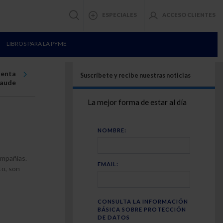
ESPECIALES
ACCESO CLIENTES
LIBROS PARA LA PYME
ienta
Suscríbete y recibe nuestras noticias
raude
La mejor forma de estar al día
NOMBRE:
ompañías.
EMAIL:
to, son
CONSULTA LA INFORMACIÓN
BÁSICA SOBRE PROTECCIÓN
DE DATOS