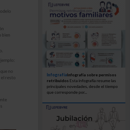
modelo
ón
o bien
o.
ejemplo:
nque no
Infografía
Infografía sobre permisos
 el resto
retribuidos
Esta infografía resume las
principales novedades, desde el tiempo
que corresponde por...
ente
os