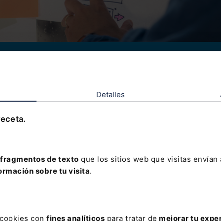
os y validación
, estas empresas deben cumplir ciertos requisitos adicionales; ent
Detalles
buir ni haber distribuido dividendos (o retornos en el caso de cooper
r en un mercado regulado (bolsa).
receta.
sede social, domicilio social o establecimiento permanente en Españ
 plantilla con un contrato laboral en nuestro país.
fragmentos de texto
que los sitios web que visitas envían
corriente de las obligaciones tributarias y con la Seguridad Social.
ormación sobre tu visita
.
volumen de negocio anual no superior a diez millones de euros.
a Empresa Nacional de Innovación (ENISA) valida el cumplimiento d
 un procedimiento de plazo no superior a tres meses. Si no hay resol
e plazo, la solicitud se entiende estimada.
s cookies con
fines analíticos
para tratar de
mejorar tu expe