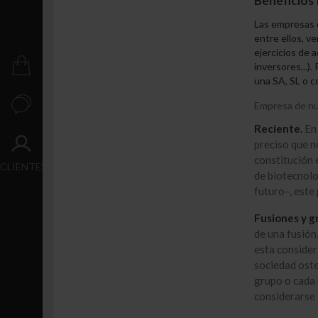
Beneficios 
Crecimiento
Las empresas
Transacción
entre ellos, v
ejercicios de a
PUBLICACIONES
inversores...)
una SA, SL o c
CONTACTO
Empresa de nu
Reciente.
En 
preciso que n
ACCESO
constitución 
CLIENTES
de biotecnolo
futuro–, este 
Fusiones y g
de una fusión
esta consider
sociedad osten
grupo o cada 
considerarse