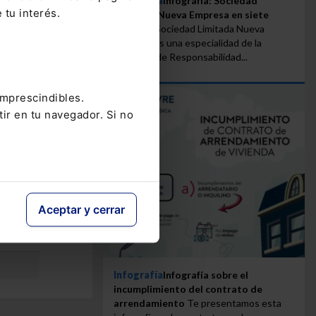
Infografía
Infografía: Sociedad
 tu interés.
Limitada Nueva Empresa en siete
pasos
La Sociedad Limitada Nueva
Empresa es una especialidad de la
Sociedad de Responsabilidad...
obar
iero y
imprescindibles.
tir en tu navegador. Si no
Aceptar y cerrar
Infografía
Infografía sobre el
incumplimiento del contrato de
arrendamiento
Te presentamos esta