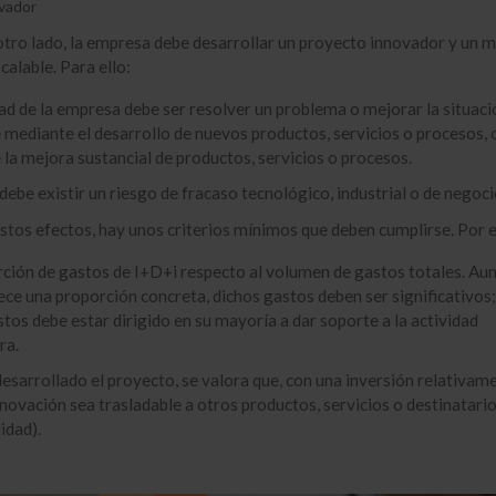
vador
tro lado, la empresa debe desarrollar un proyecto innovador y un 
calable. Para ello:
dad de la empresa debe ser resolver un problema o mejorar la situaci
 mediante el desarrollo de nuevos productos, servicios o procesos, 
la mejora sustancial de productos, servicios o procesos.
ebe existir un riesgo de fracaso tecnológico, industrial o de negoci
stos efectos, hay unos criterios mínimos que deben cumplirse. Por 
ción de gastos de I+D+i respecto al volumen de gastos totales. Au
ece una proporción concreta, dichos gastos deben ser significativos;
stos debe estar dirigido en su mayoría a dar soporte a la actividad
ra.
esarrollado el proyecto, se valora que, con una inversión relativam
innovación sea trasladable a otros productos, servicios o destinatari
idad).