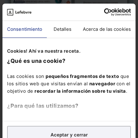
Infografía
Infografía sobre permisos retribuidos
Esta
infografía resume las principales novedades, desde el tiempo
que corresponde por...
Consentimiento
Detalles
Acerca de las cookies
Cookies! Ahí va nuestra receta.
¿Qué es una cookie?
Las cookies son
pequeños fragmentos de texto
que
los sitios web que visitas envían al
navegador
con el
objetivo de
recordar la información sobre tu visita
.
¿Para qué las utilizamos?
En Lefebvre utilizamos las cookies con
fines
analíticos
para tratar de
mejorar tu experiencia
en
Aceptar y cerrar
nuestra página web. También con fines publicitarios,