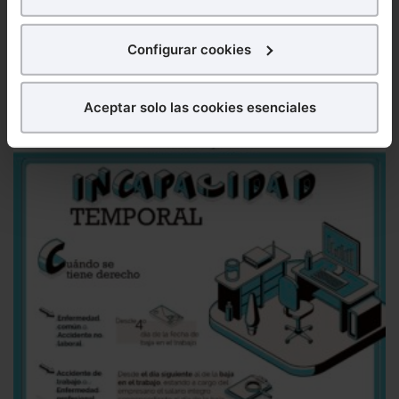
para poder mostrarte publicidad y contenidos de tu
interés.
Configurar cookies
Infografía
Jubilación en 2024
En 2024 los requisitos para
poder acceder a la jubilación anticipada han cambiado. A...
¿Qué puedes hacer?
Aceptar solo las cookies esenciales
Puedes
aceptar
las cookies para que tu experiencia
en la web sea óptima
Puedes
aceptar solo las esenciales
para denegar
todas las cookies excepto aquellas imprescindibles.
También puedes
configurar
las cookies y
seleccionar solo aquellas que quieras permitir en tu
navegador. Si no seleccionas ninguna utilizaremos
las que sean indispensables para la navegación.
Saber más acerca de las cookies