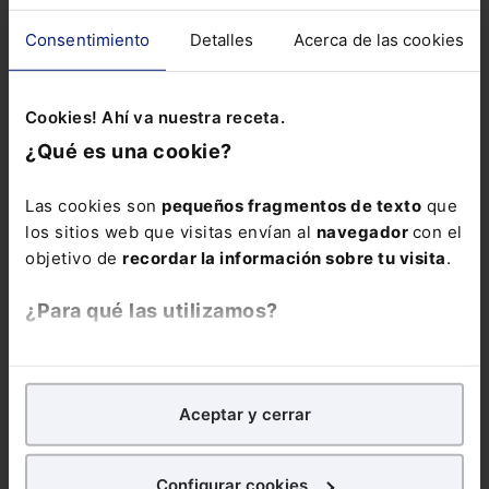
Consentimiento
Detalles
Acerca de las cookies
Cookies! Ahí va nuestra receta.
¿Qué es una cookie?
Las cookies son
pequeños fragmentos de texto
que
los sitios web que visitas envían al
navegador
con el
objetivo de
recordar la información sobre tu visita
.
¿Para qué las utilizamos?
En Lefebvre utilizamos las cookies con
fines
analíticos
para tratar de
mejorar tu experiencia
en
Aceptar y cerrar
nuestra página web. También con fines publicitarios,
Infografía
Incapacidad Temporal. Infografía
En una baja por
incapacidad temporal debe tenerse en cuenta una serie de
para poder mostrarte publicidad y contenidos de tu
cuestiones como...
interés.
Configurar cookies