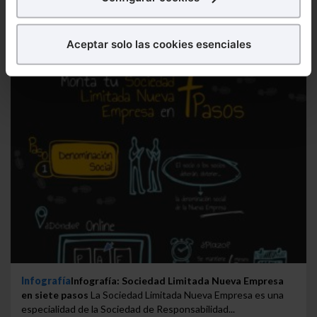
¿Qué puedes hacer?
Aceptar solo las cookies esenciales
Puedes
aceptar
las cookies para que tu experiencia
en la web sea óptima
Puedes
aceptar solo las esenciales
para denegar
todas las cookies excepto aquellas imprescindibles.
También puedes
configurar
las cookies y
seleccionar solo aquellas que quieras permitir en tu
navegador. Si no seleccionas ninguna utilizaremos
las que sean indispensables para la navegación.
Saber más acerca de las cookies
Infografía
Infografía: Sociedad Limitada Nueva Empresa
en siete pasos
La Sociedad Limitada Nueva Empresa es una
especialidad de la Sociedad de Responsabilidad...