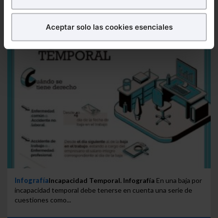
¿Qué puedes hacer?
Aceptar solo las cookies esenciales
Puedes
aceptar
las cookies para que tu experiencia
en la web sea óptima
Puedes
aceptar solo las esenciales
para denegar
todas las cookies excepto aquellas imprescindibles.
También puedes
configurar
las cookies y
seleccionar solo aquellas que quieras permitir en tu
navegador. Si no seleccionas ninguna utilizaremos
las que sean indispensables para la navegación.
Saber más acerca de las cookies
Infografía
Incapacidad Temporal. Infografía
En una baja por
incapacidad temporal debe tenerse en cuenta una serie de
cuestiones como...