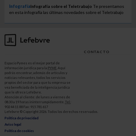
Infografía
Infografía sobre el Teletrabajo
Te presentamos
en esta infografía las últimas novedades sobre el Teletrabajo
CONTACTO
Espacio Pymes es el mejor portal de
información jurídica para la
PYME
. Aquí
podrás encontrar, además de artículos y
noticias relevantes, todos los servicios
propios del sector para que tu empresa se
vea beneficiada de la inteligencia jurídica
que le ofrece Lefebvre.
Atención al cliente: de lunes a viernes de
08.30 a 19 horas ininterrumpidamente.
Tel.
:
902 44 11 88 Fax: 915 781 617
Lefebvre © Copyright 2026. Todos los derechos reservados.
Política de privacidad
Aviso legal
Política de cookies