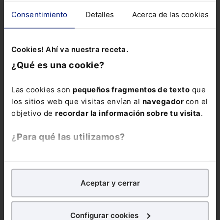
Consentimiento
Detalles
Acerca de las cookies
Cookies! Ahí va nuestra receta.
¿Qué es una cookie?
Las cookies son
pequeños fragmentos de texto
que
los sitios web que visitas envían al
navegador
con el
objetivo de
recordar la información sobre tu visita
.
¿Para qué las utilizamos?
En Lefebvre utilizamos las cookies con
fines
analíticos
para tratar de
mejorar tu experiencia
en
Aceptar y cerrar
nuestra página web. También con fines publicitarios,
Infografía
Jubilación en 2024
En 2024 los requisitos para
poder acceder a la jubilación anticipada han cambiado. A...
para poder mostrarte publicidad y contenidos de tu
interés.
Configurar cookies