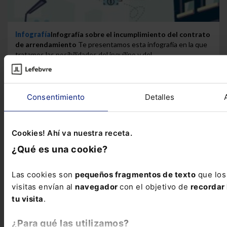
Infografía
Infografía sobre el incumplimiento del contrato
de arrendamiento
Te presentamos esta infografía en la que
tratamos las posibilidades del inquilino y del...
Consentimiento
Detalles
Cookies! Ahí va nuestra receta.
¿Qué es una cookie?
Las cookies son
pequeños fragmentos de texto
que los
visitas envían al
navegador
con el objetivo de
recordar 
tu visita
.
¿Para qué las utilizamos?