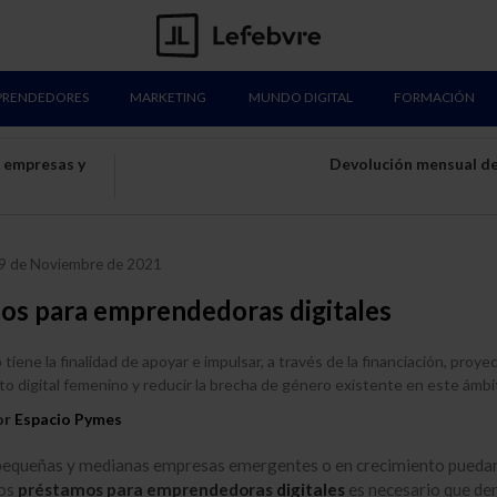
PRENDEDORES
MARKETING
MUNDO DIGITAL
FORMACIÓN
 empresas y
Devolución mensual de
9 de Noviembre de 2021
os para emprendedoras digitales
tiene la finalidad de apoyar e impulsar, a través de la financiación, proye
 digital femenino y reducir la brecha de género existente en este ámbi
or
Espacio Pymes
 pequeñas y medianas empresas emergentes o en crecimiento pueda
tos
préstamos para emprendedoras
digitales
es necesario que de