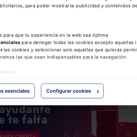
ntas de esta comisión las
amortizaciones anticipadas
que se pro
licitarios, para poder mostrarte publicidad y contenidos de
ncia de una operación de refinanciación.
de
vencimiento anticipado
por cambio en el accionariado
 que se produzca un cambio en el control de la empresa que recibe el
s para que tu experiencia en la web sea óptima
establece la opción a favor de ENISA de declarar el vencimiento ant
senciales
para denegar todas las cookies excepto aquellas 
 En este caso, se establecerá una
penalización por vencimiento
ar
las cookies y seleccionar solo aquellas que quieras permi
 equivalente al importe que el préstamo hubiese devengado en conce
aremos las que sean indispensables para la navegación.
o de intereses deduciendo los intereses de segundo tramo deveng
a de vencimiento anticipado.
cookies
es esenciales
Configurar cookies