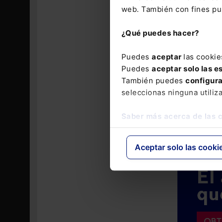
Quedarán exe
web. También con fines pub
como consecue
¿Qué puedes hacer?
Comisión 
En el caso de
Puedes
aceptar
las cookie
préstamo, se 
Puedes
aceptar solo las e
del préstamo.
También puedes
configur
anticipado
,
seleccionas ninguna utiliz
segundo tram
hasta la fech
Saber más acerca de las 
Aceptar solo las cooki