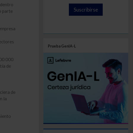
 dentro
Suscribirse
o parte
 empresa
o
sectores
Prueba GenIA-L
500 000
tía de
ciera de
n la
miento