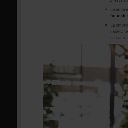
La empre
financie
La empres
deberá t
cerrado.