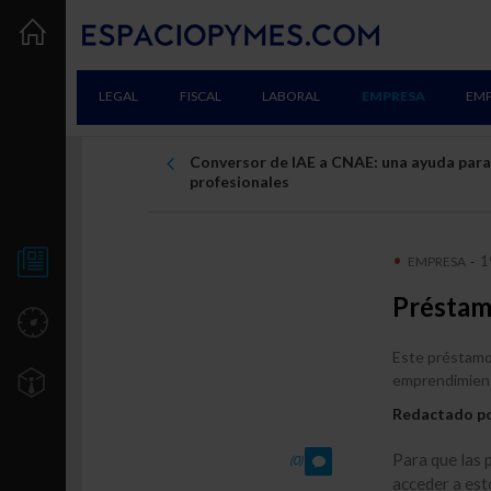
LEGAL
FISCAL
LABORAL
EMPRESA
EM
Conversor de IAE a CNAE: una ayuda para
profesionales
1
EMPRESA
-
NOTICIAS
Préstam
UTILIDADES
Este préstamo 
emprendimiento
TU EMPRESA
Redactado p
Creación
Para que las
(0)
Consolidación
acceder a es