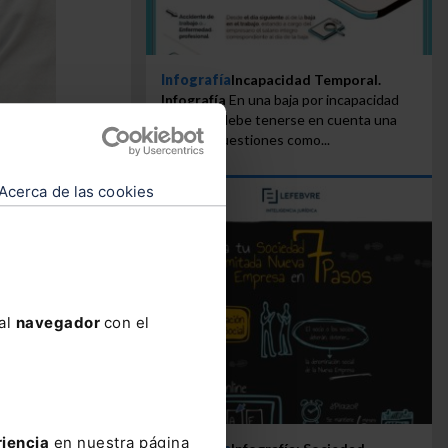
Infografía
Incapacidad Temporal.
Infografía
En una baja por incapacidad
temporal debe tenerse en cuenta una
serie de cuestiones como...
Acerca de las cookies
 al
navegador
con el
réstamo
 hubiera
idado al
cha de
riencia
en nuestra página