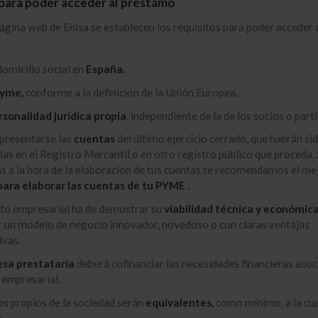
 para poder acceder al préstamo
página web de Enisa se establecen los requisitos para poder acceder 
domicilio social en
España.
yme,
conforme a la definición de la Unión Europea.
rsonalidad jurídica propia
, independiente de la de los socios o partí
presentarse las
cuentas
del último ejercicio cerrado, que habrán si
as en el Registro Mercantil o en otro registro público que proceda. 
 a la hora de la elaboración de tus cuentas te recomendamos el me
ara elaborar las cuentas de tu PYME
.
cto empresarial ha de demostrar su
viabilidad técnica y económic
 un modelo de negocio innovador, novedoso o con claras ventajas
ivas.
sa prestataria
deberá cofinanciar las necesidades financieras asoc
 empresarial.
s propios de la sociedad serán
equivalentes,
como mínimo, a la cua
.