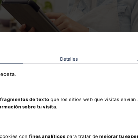
Detalles
receta.
 por amortización
fragmentos de texto
que los sitios web que visitas envían
or amortización anticipada será el equivalente al importe que el p
ormación sobre tu visita
.
gado en concepto de segundo tramo de intereses si el préstamo se
 los plazos acordados y el segundo tramo de interés se hubiese liqu
 deduciendo los intereses de segundo tramo devengados hasta la fe
anticipada.
s cookies con
fines analíticos
para tratar de
mejorar tu expe