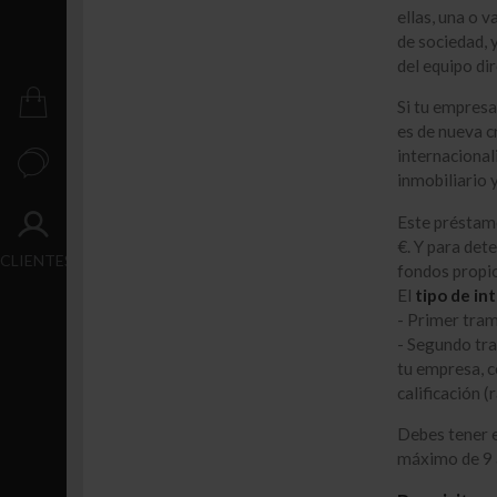
Crecimiento
ellas, una o 
de sociedad, 
Transacción
del equipo dir
PUBLICACIONES
Si tu empresa
es de nueva c
internacional
CONTACTO
inmobiliario y
Este préstam
ACCESO
€. Y para dete
CLIENTES
fondos propio
El
tipo de in
- Primer tram
- Segundo tra
tu empresa, c
calificación (
Debes tener e
máximo de 9 a