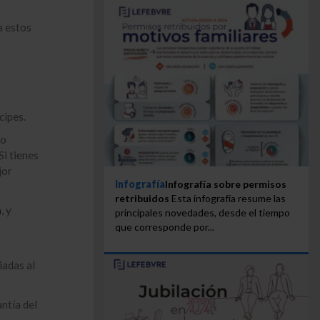
a estos
cipes.
do
Si tienes
jor
Infografía
Infografía sobre permisos
retribuidos
Esta infografía resume las
a
, y
principales novedades, desde el tiempo
que corresponde por...
iadas al
ntía del