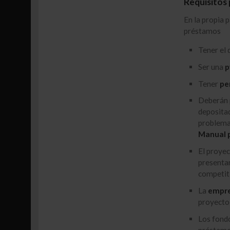
Requisitos
En la propia 
préstamos
Tener el 
Ser una
p
Tener
pe
Deberán 
depositad
problemas
Manual p
El proye
presentar
competit
La
empre
proyecto
Los fondo
préstamo