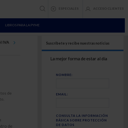
ESPECIALES
ACCESO CLIENTES
LIBROS PARA LA PYME
l IVA
Suscríbete y recibe nuestras noticias
La mejor forma de estar al día
NOMBRE:
ctos de
EMAIL:
to.
CONSULTA LA INFORMACIÓN
n
BÁSICA SOBRE PROTECCIÓN
DE DATOS
ntro de