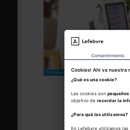
Consentimiento
Cookies! Ahí va nuestra 
Préstamos para emprendedoras digitales
¿Qué es una cookie?
Comisiones
Las cookies son
pequeños 
La comisión p
objetivo de
recordar la inf
hubiese deven
amortizado en
¿Para qué las utilizamos?
tipo máximo,
amortización 
En Lefebvre utilizamos la