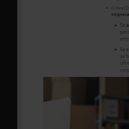
El Real D
empresar
Se
a
pérd
entr
Se e
se h
ofre
corp