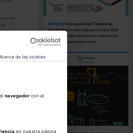
ividad
elevando
Infografía
Incapacidad Temporal.
 es
Infografía
En una baja por incapacidad
mpresas
temporal debe tenerse en cuenta una
idas por
serie de cuestiones como...
carácter
Acerca de las cookies
iativas
yuda a
 al
navegador
con el
de
000
000
édito a
las
riencia
en nuestra página