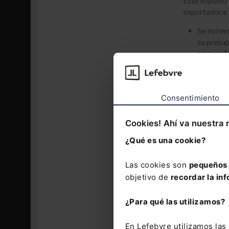
Este impulso 
exportadora:
Se increm
su presup
apoyar l
español
Estados 
Se inclu
Consentimiento
no reembo
estratég
Cookies! Ahí va nuestra 
proyecto
españolas
¿Qué es una cookie?
las empre
Las cookies son
pequeños 
Se aumen
Seguros 
objetivo de
recordar la inf
millones
millones
¿Para qué las utilizamos?
internac
la export
En Lefebvre utilizamos la