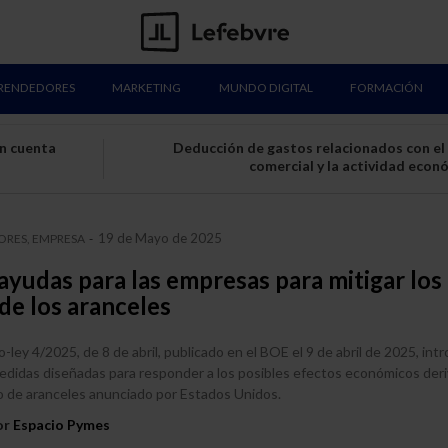
RENDEDORES
MARKETING
MUNDO DIGITAL
FORMACIÓN
en cuenta
Deducción de gastos relacionados con el 
comercial y la actividad econ
19 de Mayo de 2025
RES, EMPRESA
-
yudas para las empresas para mitigar los
de los aranceles
o-ley 4/2025, de 8 de abril, publicado en el BOE el 9 de abril de 2025, int
edidas diseñadas para responder a los posibles efectos económicos der
o de aranceles anunciado por Estados Unidos.
or
Espacio Pymes