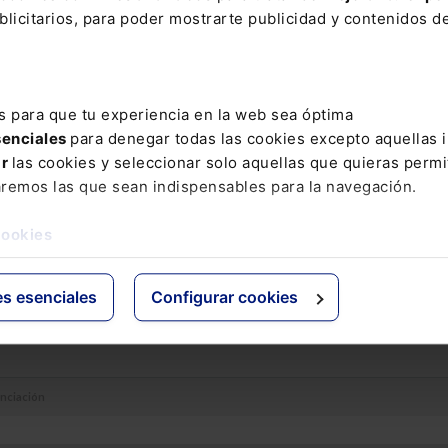
es comerciales en el exterior.
licitarios, para poder mostrarte publicidad y contenidos de
a cabo una reforma del sistema Convenio de Ajuste Recíproco de Int
unque no es una medida directa de fomento per se, esta reforma bu
sistema de
mayor estabilidad financiera
(mediante financiación ví
 lo que permite mantener la protección ante la volatilidad de tipos de
s para que tu experiencia en la web sea óptima
de,
facilitar el acceso a financiación bancaria
para las empresas.
senciales
para denegar todas las cookies excepto aquellas 
ar
las cookies y seleccionar solo aquellas que quieras permi
aremos las que sean indispensables para la navegación.
cookies
 están cerrados
es esenciales
Configurar cookies
anciación