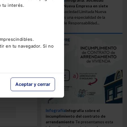
Infografía
Infografía: Sociedad
 tu interés.
Limitada Nueva Empresa en siete
ereses
pasos
La Sociedad Limitada Nueva
Empresa es una especialidad de la
sca
Sociedad de Responsabilidad...
a deuda
 interés
imprescindibles.
tir en tu navegador. Si no
Aceptar y cerrar
Infografía
Infografía sobre el
incumplimiento del contrato de
arrendamiento
Te presentamos esta