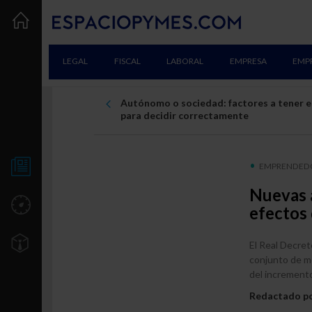
LEGAL
FISCAL
LABORAL
EMPRESA
EMP
Autónomo o sociedad: factores a tener 
para decidir correctamente
EMPRENDEDO
NOTICIAS
Nuevas a
UTILIDADES
efectos 
TU EMPRESA
El Real Decret
conjunto de m
Creación
del increment
Consolidación
Redactado p