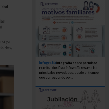
lidad
las
sí
s
si ya
to-ley,
Infografía
Infografía sobre permisos
retribuidos
Esta infografía resume las
principales novedades, desde el tiempo
que corresponde por...