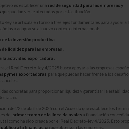
objetivo es establecer una
red de seguridad para las empresas y
s
que puedan verse afectados por esta situación.
to-ley se articula en torno a tres ejes fundamentales para ayudar a 
ñolas a adaptarse al nuevo contexto internacional:
de la inversión productiva
.
n de liquidez para las empresas
.
a la actividad exportadora
.
a, el Real Decreto-ley 4/2025 busca apoyar a las empresas españo
as
pymes exportadoras
, para que puedan hacer frente a los desafí
aranceles.
idas concretas para proporcionar liquidez y garantizar la estabilida
destacan:
ción de 22 de abril de 2025 con el Acuerdo que establece los términ
nes del
primer tramo de la línea de avales
a financiación concedida
 tal como ha sido creada por el Real Decreto-ley 4/2025. Esto pro
público a la financiación
que obtengan las empresas.