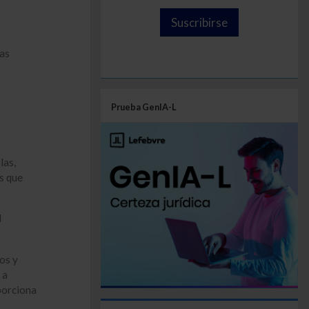
Suscribirse
las
Prueba GenIA-L
las,
os que
d
os y
 a
porciona