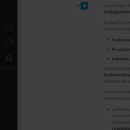
Crecimiento
Su principal 
(0)
trabajadore
Transacción
El Real Decre
PUBLICACIONES
empresas espa
Fomento 
CONTACTO
Provisió
Impulso 
ACCESO
CLIENTES
De esta maner
incluyendo l
plantean los 
Entre las med
empresarial, 
La Resolu
condicio
empresas,
respaldo 