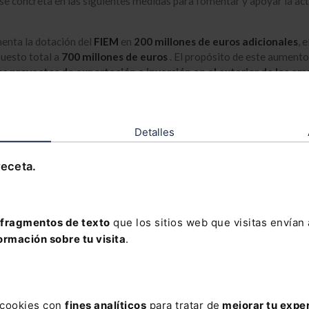
se concreta en las siguientes medidas para fomentar y apoyar la act
enta la dotación del
FIEM
en
200 millones de euros adicionales
, 
uesto total a
700 millones de euros
. El propósito de este aumento
os proyectos de exportación e inversión en el exterior de las e
as
que puedan verse afectadas por las medidas arancelarias establec
Unidos.
yen
20 millones de euros adicionales
para financiar operaciones de 
Detalles
lsable. Estos fondos están dirigidos específicamente a
apoyar inic
icas de política comercial internacional de España
y a
financiar
receta.
s de diversificación en terceros países
por parte de las empresas
 afectadas por la política proteccionista de Estados Unidos. Esto a
sas a explorar y consolidar su presencia en mercados alternativos.
fragmentos de texto
que los sitios web que visitas envían
ta el límite máximo de cobertura que ofrece la Compañía Española 
de Crédito a la Exportación (CESCE) desde 9.000 millones hasta
15.
ormación sobre tu visita
.
 de euros
. Esta ampliación permite la movilización inmediata de
2.
 de euros en coberturas
destinadas específicamente a
proyectos
ionales afectados por los nuevos aranceles
. Las coberturas de cr
ación son cruciales para mitigar los riesgos financieros asociados a 
s cookies con
fines analíticos
para tratar de
mejorar tu expe