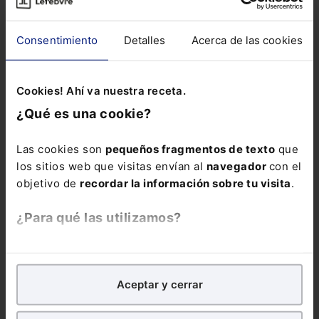
que corresponde por...
Consentimiento
Detalles
Acerca de las cookies
Cookies! Ahí va nuestra receta.
¿Qué es una cookie?
Las cookies son
pequeños fragmentos de texto
que
los sitios web que visitas envían al
navegador
con el
objetivo de
recordar la información sobre tu visita
.
¿Para qué las utilizamos?
En Lefebvre utilizamos las cookies con
fines
analíticos
para tratar de
mejorar tu experiencia
en
Aceptar y cerrar
nuestra página web. También con fines publicitarios,
para poder mostrarte publicidad y contenidos de tu
Infografía
Jubilación en 2024
En 2024 los requisitos para