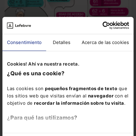
Consentimiento
Detalles
Acerca de las cookies
Infografía
Jubilación en 2024
En 2024 los requisitos para
poder acceder a la jubilación anticipada han cambiado. A...
Cookies! Ahí va nuestra receta.
¿Qué es una cookie?
Las cookies son
pequeños fragmentos de texto
que
los sitios web que visitas envían al
navegador
con el
objetivo de
recordar la información sobre tu visita
.
¿Para qué las utilizamos?
En Lefebvre utilizamos las cookies con
fines