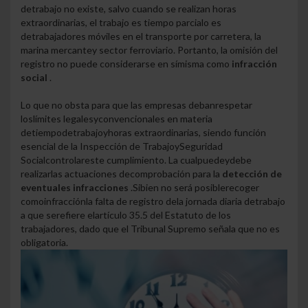
de
trabajo no existe,
salvo cuando se realizan horas
extraordinarias, el trabajo es tiempo parcial
o es
de
trabajadores móviles en el transporte por carretera, la
marina mercantey sector ferroviario. Por
tanto,
la omisión del
registro no puede considerarse en sí
misma como
infracción
social
.
Lo que no obsta para que las empresas deban
respetar
los
límites legales
y
convencionales en materia
de
tiempo
de
trabajo
y
horas extraordinarias,
siendo función
esencial de la Inspección de Trabajo
y
Seguridad
Social
controlar
este cumplimiento. La cual
puede
y
debe
realizar
las actuaciones decomprobación para la
detección de
eventuales
infracciones
.
Si
bien no será posible
recoger
como
infracción
la falta de registro de
la jornada diaria de
trabajo
a que se
refiere el
artículo 35.5 del Estatuto de los
trabajadores,
dado que el Tribunal Supremo señala que no es
obligatoria.