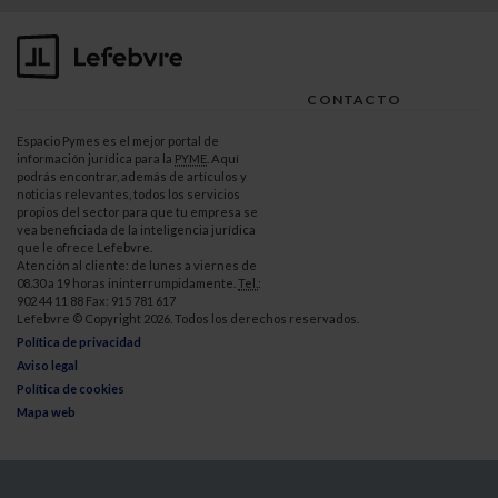
CONTACTO
Espacio Pymes es el mejor portal de
información jurídica para la
PYME
. Aquí
podrás encontrar, además de artículos y
noticias relevantes, todos los servicios
propios del sector para que tu empresa se
vea beneficiada de la inteligencia jurídica
que le ofrece Lefebvre.
Atención al cliente: de lunes a viernes de
08.30 a 19 horas ininterrumpidamente.
Tel.
:
902 44 11 88 Fax: 915 781 617
Lefebvre © Copyright 2026. Todos los derechos reservados.
Política de privacidad
Aviso legal
Política de cookies
Mapa web