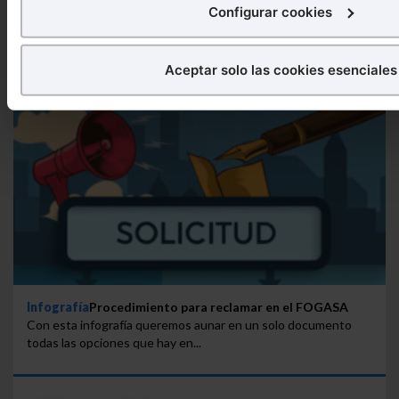
Configurar cookies
Puedes
aceptar
las cookies para que tu experiencia en
Puedes
aceptar solo las esenciales
para denegar todas 
Aceptar solo las cookies esenciales
aquellas imprescindibles.
También puedes
configurar
las cookies y seleccionar s
quieras permitir en tu navegador. Si no seleccionas nin
que sean indispensables para la navegación.
Saber más acerca de las cookies
Infografía
Procedimiento para reclamar en el FOGASA
Con esta infografía queremos aunar en un solo documento
todas las opciones que hay en...