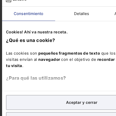
Consentimiento
Detalles
Cookies! Ahí va nuestra receta.
¿Qué es una cookie?
Las cookies son
pequeños fragmentos de texto
que los
visitas envían al
navegador
con el objetivo de
recordar 
tu visita
.
¿Para qué las utilizamos?
Infografía
Dudas frecuentes sobre las vacaciones –
En Lefebvre utilizamos las cookies con
fines analíticos
p
Infografía
Una infografía que da respuesta a diferentes
preguntas relacionadas con las vacaciones...
de
mejorar tu experiencia
en nuestra página web. Tambi
Aceptar y cerrar
publicitarios, para poder mostrarte publicidad y conteni
¿Qué puedes hacer?