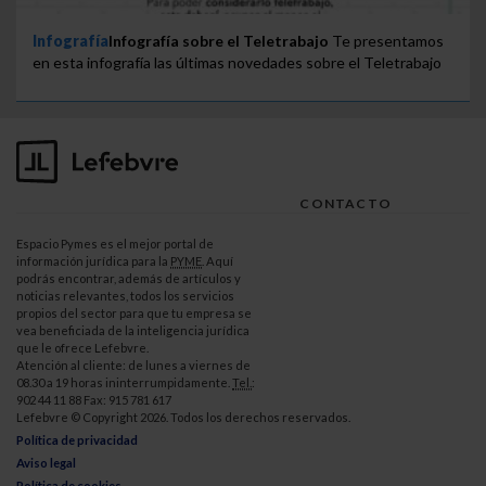
Infografía
Infografía sobre el Teletrabajo
Te presentamos
en esta infografía las últimas novedades sobre el Teletrabajo
CONTACTO
Espacio Pymes es el mejor portal de
información jurídica para la
PYME
. Aquí
podrás encontrar, además de artículos y
noticias relevantes, todos los servicios
propios del sector para que tu empresa se
vea beneficiada de la inteligencia jurídica
que le ofrece Lefebvre.
Atención al cliente: de lunes a viernes de
08.30 a 19 horas ininterrumpidamente.
Tel.
:
902 44 11 88 Fax: 915 781 617
Lefebvre © Copyright 2026. Todos los derechos reservados.
Política de privacidad
Aviso legal
Política de cookies