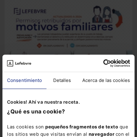
Consentimiento
Detalles
Acerca de las cookies
Cookies! Ahí va nuestra receta.
¿Qué es una cookie?
Infografía
Infografía sobre permisos retribuidos
Esta
infografía resume las principales novedades, desde el tiempo
Las cookies son
pequeños fragmentos de texto
que
que corresponde por...
los sitios web que visitas envían al
navegador
con el