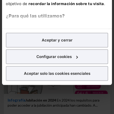
objetivo de
recordar la información sobre tu visita
.
¿Para qué las utilizamos?
En Lefebvre utilizamos las cookies con
fines
analíticos
para tratar de
mejorar tu experiencia
en
Aceptar y cerrar
nuestra página web. También con fines publicitarios,
para poder mostrarte publicidad y contenidos de tu
interés.
Configurar cookies
¿Qué puedes hacer?
Aceptar solo las cookies esenciales
Puedes
aceptar
las cookies para que tu experiencia
en la web sea óptima
Puedes
aceptar solo las esenciales
para denegar
todas las cookies excepto aquellas imprescindibles.
Infografía
Jubilación en 2024
En 2024 los requisitos para
También puedes
configurar
las cookies y
poder acceder a la jubilación anticipada han cambiado. A...
seleccionar solo aquellas que quieras permitir en tu