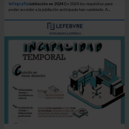
seleccionar solo aquellas que quieras permitir en tu
Infografía
Jubilación en 2024
En 2024 los requisitos para
poder acceder a la jubilación anticipada han cambiado. A...
navegador. Si no seleccionas ninguna utilizaremos
las que sean indispensables para la navegación.
Saber más acerca de las cookies