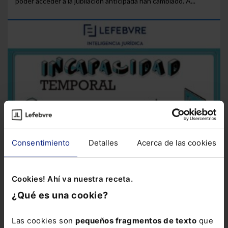
poder acceder a la jubilación anticipada han cambiado. A...
Consentimiento
Detalles
Acerca de las cookies
Cookies! Ahí va nuestra receta.
¿Qué es una cookie?
Infografía
Incapacidad Temporal. Infografía
En una baja por
Las cookies son
pequeños fragmentos de texto
que
incapacidad temporal debe tenerse en cuenta una serie de