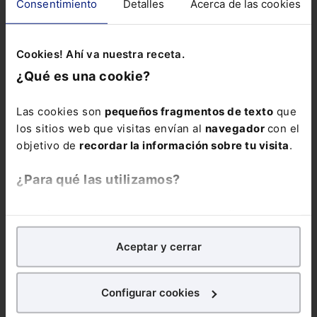
Consentimiento
Detalles
Acerca de las cookies
Cookies! Ahí va nuestra receta.
¿Qué es una cookie?
Las cookies son
pequeños fragmentos de texto
que
los sitios web que visitas envían al
navegador
con el
objetivo de
recordar la información sobre tu visita
.
¿Para qué las utilizamos?
En Lefebvre utilizamos las cookies con
fines
Infografía
Incapacidad Temporal. Infografía
En una baja por
analíticos
para tratar de
mejorar tu experiencia
en
incapacidad temporal debe tenerse en cuenta una serie de
Aceptar y cerrar
nuestra página web. También con fines publicitarios,
cuestiones como...
para poder mostrarte publicidad y contenidos de tu
interés.
Configurar cookies
¿Qué puedes hacer?