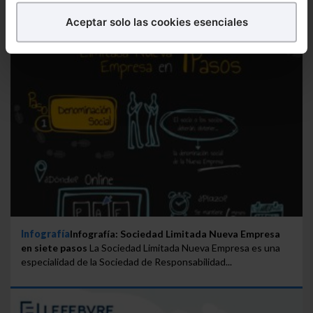
Aceptar solo las cookies esenciales
Puedes
aceptar
las cookies para que tu experiencia
en la web sea óptima
Puedes
aceptar solo las esenciales
para denegar
todas las cookies excepto aquellas imprescindibles.
También puedes
configurar
las cookies y
seleccionar solo aquellas que quieras permitir en tu
navegador. Si no seleccionas ninguna utilizaremos
las que sean indispensables para la navegación.
Saber más acerca de las cookies
Infografía
Infografía: Sociedad Limitada Nueva Empresa
en siete pasos
La Sociedad Limitada Nueva Empresa es una
especialidad de la Sociedad de Responsabilidad...