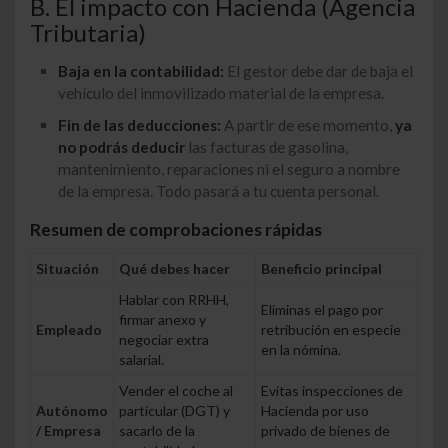
B. El impacto con Hacienda (Agencia
Tributaria)
Baja en la contabilidad:
El gestor debe dar de baja el
vehículo del inmovilizado material de la empresa.
Fin de las deducciones:
A partir de ese momento,
ya
no podrás deducir
las facturas de gasolina,
mantenimiento, reparaciones ni el seguro a nombre
de la empresa. Todo pasará a tu cuenta personal.
Resumen de comprobaciones rápidas
Situación
Qué debes hacer
Beneficio principal
Hablar con RRHH,
Eliminas el pago por
firmar anexo y
Empleado
retribución en especie
negociar extra
en la nómina.
salarial.
Vender el coche al
Evitas inspecciones de
Autónomo
particular (DGT) y
Hacienda por uso
/ Empresa
sacarlo de la
privado de bienes de