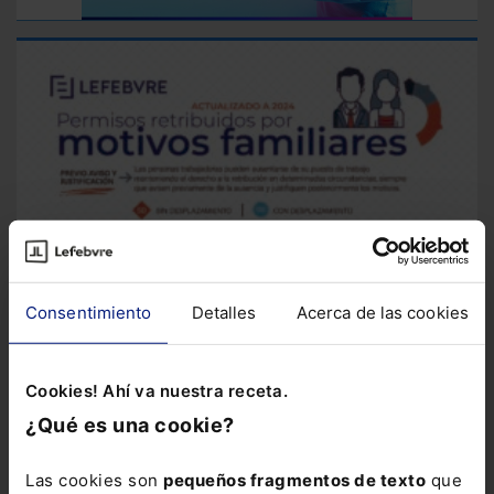
Consentimiento
Detalles
Acerca de las cookies
Cookies! Ahí va nuestra receta.
¿Qué es una cookie?
Infografía
Infografía sobre permisos retribuidos
Esta
Las cookies son
pequeños fragmentos de texto
que
infografía resume las principales novedades, desde el tiempo