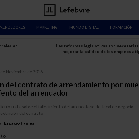
PRENDEDORES
MARKETING
MUNDO DIGITAL
FORMACIÓN
orales en
Las reformas legislativas son necesarias
mejorar la calidad de los empleos atí
de Noviembre de 2016
ón del contrato de arrendamiento por mue
iento del arrendador
tículo trata sobre el fallecimiento del arrendatario del local de negocio.
extinción del contrato
or
Espacio Pymes
nto