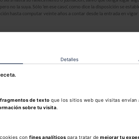
ero no la suya. Sólo 'en ese caso', como dice la disposición se estab
ación hasta computar veinte años a contar desde la entrada en vigor 
Detalles
 están cerrados
receta.
fragmentos de texto
que los sitios web que visitas envían
sonas físicas no tienen asalariados a su cargo
ormación sobre tu visita
.
s cookies con
fines analíticos
para tratar de
mejorar tu expe