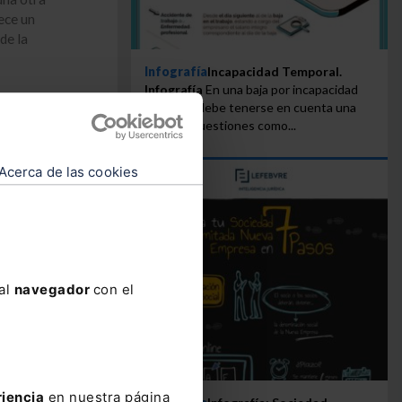
lece un
de la
Infografía
Incapacidad Temporal.
Infografía
En una baja por incapacidad
temporal debe tenerse en cuenta una
serie de cuestiones como...
Acerca de las cookies
 al
navegador
con el
riencia
en nuestra página