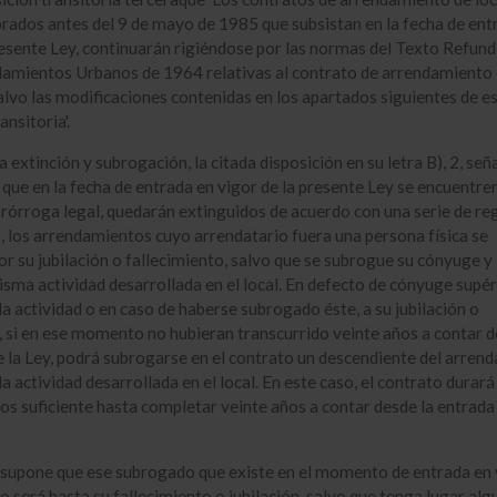
rados antes del 9 de mayo de 1985 que subsistan en la fecha de ent
resente Ley, continuarán rigiéndose por las normas del Texto Refund
amientos Urbanos de 1964 relativas al contrato de arrendamiento 
alvo las modificaciones contenidas en los apartados siguientes de e
ansitoria'.
 extinción y subrogación, la citada disposición en su letra B), 2, señ
 que en la fecha de entrada en vigor de la presente Ley se encuentre
prórroga legal, quedarán extinguidos de acuerdo con una serie de reg
, los arrendamientos cuyo arrendatario fuera una persona física se
or su jubilación o fallecimiento, salvo que se subrogue su cónyuge y
isma actividad desarrollada en el local. En defecto de cónyuge supér
la actividad o en caso de haberse subrogado éste, a su jubilación o
, si en ese momento no hubieran transcurrido veinte años a contar d
 la Ley, podrá subrogarse en el contrato un descendiente del arrend
a actividad desarrollada en el local. En este caso, el contrato durará
s suficiente hasta completar veinte años a contar desde la entrada
supone que ese subrogado que existe en el momento de entrada en 
o será hasta su fallecimiento o jubilación, salvo que tenga lugar alg