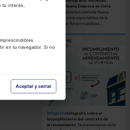
Infografía
Infografía: Sociedad
 tu interés.
Limitada Nueva Empresa en siete
pasos
La Sociedad Limitada Nueva
Empresa es una especialidad de la
Sociedad de Responsabilidad...
imprescindibles.
tir en tu navegador. Si no
Aceptar y cerrar
Infografía
Infografía sobre el
incumplimiento del contrato de
arrendamiento
Te presentamos esta