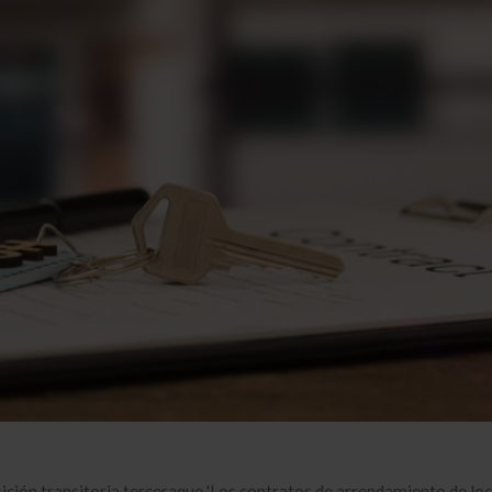
sición transitoria terceraque 'Los contratos de arrendamiento de loc