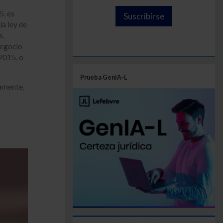
5, es
Suscribirse
la ley de
s,
negocio
 2015, o
Prueba GenIA-L
tamente,