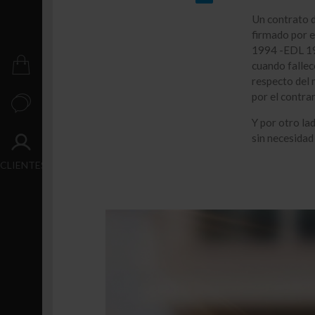
Crecimiento
Un contrato d
Transacción
firmado por el
1994 -EDL 199
cuando fallec
PUBLICACIONES
respecto del 
por el contrar
CONTACTO
Y por otro la
sin necesidad 
ACCESO
CLIENTES