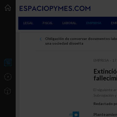
LEGAL
FISCAL
LABORAL
EMPRESA
EM
Obligación de conservar documentos lab
una sociedad disuelta
EMPRESA
17 
-
NOTICIAS
Extinci
fallecim
UTILIDADES
El siguiente ar
TU EMPRESA
Subrogación y 
Creación
Redactado p
Consolidación
Planteamie
(0)