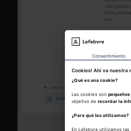
subrogación, p
límite de dur
Ley.
Consentimiento
Los comentarios
Cookies! Ahí va nuestra 
¿Qué es una cookie?
Amplía esta información con
Las cookies son
pequeños 
Noticia.
Casi ocho de cada diez autónomos per
objetivo de
recordar la inf
¿Para qué las utilizamos?
En Lefebvre utilizamos la