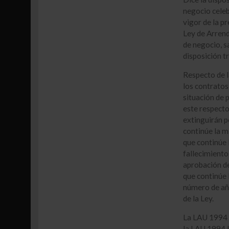
negocio celeb
vigor de la p
Ley de Arrend
de negocio, s
disposición tr
Respecto de la
los contratos
situación de 
este respecto
extinguirán p
continúe la m
que continúe 
fallecimiento
aprobación de
que continúe l
número de año
de la Ley.
La LAU 1994 
la LAU 1994 l