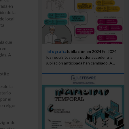
rada en
ido de la
de local
sta
ala que
n en
Infografía
Jubilación en 2024
En 2024
las. A
los requisitos para poder acceder a la
jubilación anticipada han cambiado. A...
stite
esde la
atario
 por el
 en vigor
vigor de
una otra