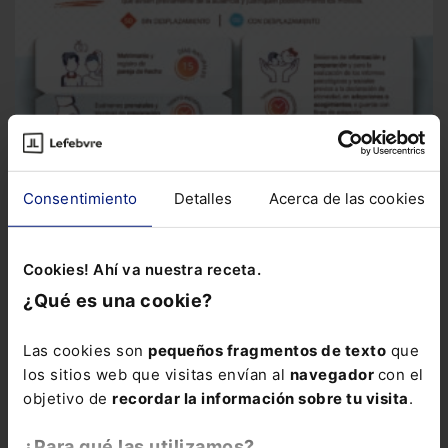
Consentimiento
Detalles
Acerca de las cookies
Infografía
Infografía sobre permisos retribuidos
Esta
Cookies! Ahí va nuestra receta.
infografía resume las principales novedades, desde el tiempo
que corresponde por...
¿Qué es una cookie?
Las cookies son
pequeños fragmentos de texto
que
los sitios web que visitas envían al
navegador
con el
objetivo de
recordar la información sobre tu visita
.
¿Para qué las utilizamos?